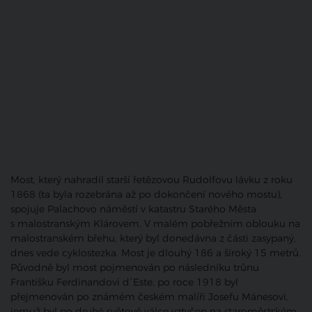
Most, který nahradil starší řetězovou Rudolfovu lávku z roku
1868 (ta byla rozebrána až po dokončení nového mostu),
spojuje Palachovo náměstí v katastru Starého Města
s malostranským Klárovem. V malém pobřežním oblouku na
malostranském břehu, který byl donedávna z části zasypaný,
dnes vede cyklostezka. Most je dlouhý 186 a široký 15 metrů.
Původně byl most pojmenován po následníku trůnu
Františku Ferdinandovi d´Este, po roce 1918 byl
přejmenován po známém českém malíři Josefu Mánesovi,
jemuž byl po druhé světové válce vztyčen na staroměstském