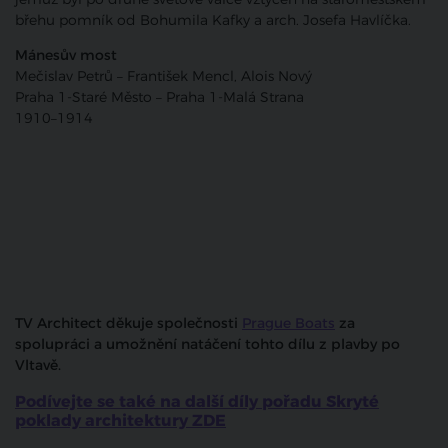
břehu pomník od Bohumila Kafky a arch. Josefa Havlíčka.
Mánesův most
Mečislav Petrů – František Mencl, Alois Nový
Praha 1-Staré Město – Praha 1-Malá Strana
1910–1914
TV Architect děkuje společnosti
Prague Boats
za
spolupráci a umožnění natáčení tohto dílu z plavby po
Vltavě.
Podívejte se také na další díly pořadu Skryté
poklady architektury ZDE