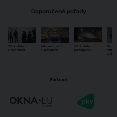
Doporučené pořady
TV Architect
Díla architektů
TV Architect
Osobno
v regionech
a designérů
představuje...
součas
archit
Partneři