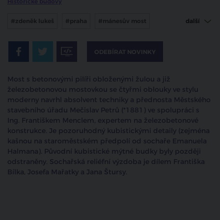
Historické budovy
#zdeněk lukeš
#praha
#mánesův most
další
#staré město
#malá strana
#mečislav petrů
ODEBÍRAT NOVINKY
Most s betonovými pilíři obloženými žulou a již
železobetonovou mostovkou se čtyřmi oblouky ve stylu
moderny navrhl absolvent techniky a přednosta Městského
stavebního úřadu Mečislav Petrů (*1881) ve spolupráci s
Ing. Františkem Menclem, expertem na železobetonové
konstrukce. Je pozoruhodný kubistickými detaily (zejména
kašnou na staroměstském předpolí od sochaře Emanuela
Halmana). Původní kubistické mýtné budky byly později
odstraněny. Sochařská reliéfní výzdoba je dílem Františka
Bílka, Josefa Mařatky a Jana Štursy.