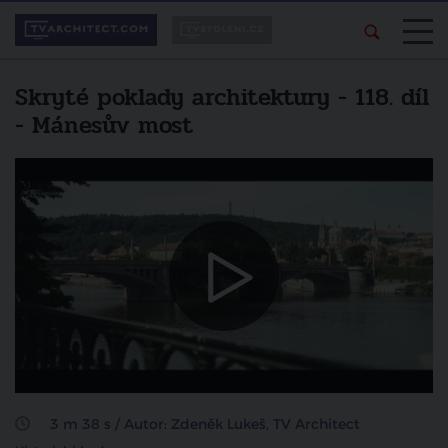
Skryté poklady architektury - 118. díl
- Mánesův most
Líbí se vám pořad?
Další video
Sdílejte ho svým
Skryté poklady architektury -
přátelům.
Pražské vodní stavby Františka
Sandera
sdílet na facebooku
zrušit
3 m 38 s / Autor: Zdeněk Lukeš, TV Architect