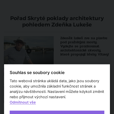
Pořad Skryté poklady architektury
pohledem Zdeňka Lukeše
Zdeněk Lukeš zve na plavbu
pod pražskými mosty.
Vydejte se prozkoumat
architektonické skvosty,
které propojují břehy Vltavy!
Pražské vodní stavby
119. díl
Souhlas se soubory cookie
Františka Sandera
Tato webová stránka ukládá data, jako jsou soubory
cookie, aby umožnila základní funkčnost stránek a
analýzu návštěvnosti. Nastavení můžete kdykoli změnit
nebo přijmout výchozí nastavení.
Odmítnout vše