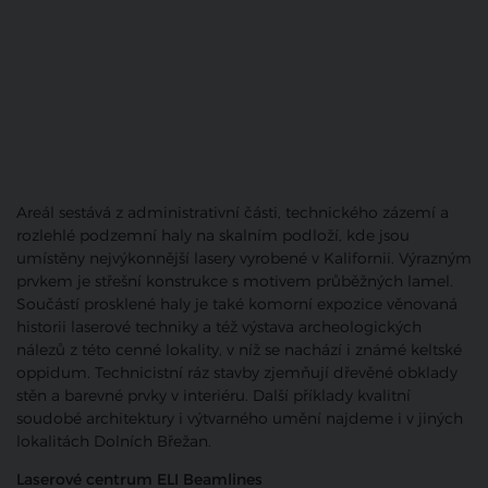
Areál sestává z administrativní části, technického zázemí a
rozlehlé podzemní haly na skalním podloží, kde jsou
umístěny nejvýkonnější lasery vyrobené v Kalifornii. Výrazným
prvkem je střešní konstrukce s motivem průběžných lamel.
Součástí prosklené haly je také komorní expozice věnovaná
historii laserové techniky a též výstava archeologických
nálezů z této cenné lokality, v níž se nachází i známé keltské
oppidum. Technicistní ráz stavby zjemňují dřevěné obklady
stěn a barevné prvky v interiéru. Další příklady kvalitní
soudobé architektury i výtvarného umění najdeme i v jiných
lokalitách Dolních Břežan.
Laserové centrum ELI Beamlines