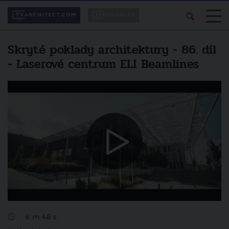
Skryté poklady architektury - 86. díl
- Laserové centrum ELI Beamlines
Líbí se vám pořad?
Další video
Sdílejte ho svým
Skryté poklady architektury -
přátelům.
Budova Spolku výtvarných umělců
Mánes
sdílet na facebooku
zrušit
6 m 48 s