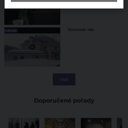
architekturu a historii
Strossova vila
136. díl
VÍCE
Doporučené pořady