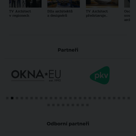
TV Architect
Díla architektů
TV Architect
Osobno
v regionech
a designérů
představuje...
součas
archit
Partneři
Odborní partneři