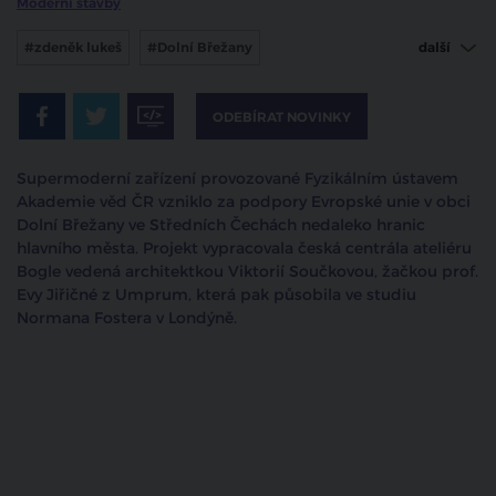
Moderní stavby
#zdeněk lukeš
#Dolní Břežany
další
#laserové centrum eli beamlines
ODEBÍRAT NOVINKY
Supermoderní zařízení provozované Fyzikálním ústavem
Akademie věd ČR vzniklo za podpory Evropské unie v obci
Dolní Břežany ve Středních Čechách nedaleko hranic
hlavního města. Projekt vypracovala česká centrála ateliéru
Bogle vedená architektkou Viktorií Součkovou, žačkou prof.
Evy Jiřičné z Umprum, která pak působila ve studiu
Normana Fostera v Londýně.