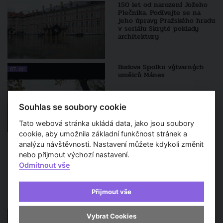
150 let od narození Jožeho
Plečnika. Podívejte se na
jeho úpravy Pražského hradu
v seriálu Skryté poklady
architektury
Budova Spolku výtvarných
87. díl
umělců Mánes
Souhlas se soubory cookie
Tato webová stránka ukládá data, jako jsou soubory
cookie, aby umožnila základní funkčnost stránek a
analýzu návštěvnosti. Nastavení můžete kdykoli změnit
nebo přijmout výchozí nastavení.
VÍCE
Odmítnout vše
Sledujte také
Přijmout vše
DOKUMENTÁRNÍ FILM: Zdeněk
Vybrat Cookies
Lukeš - 70 let vášně pro