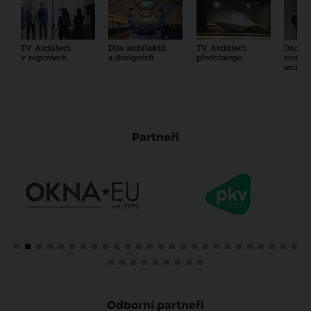
TV Architect
Díla architektů
TV Architect
Osobno
v regionech
a designérů
představuje...
součas
archit
Partneři
Odborní partneři