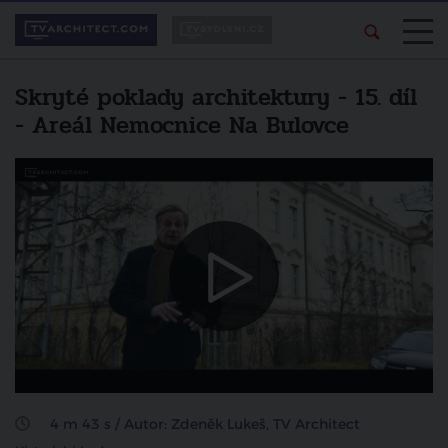
Skryté poklady architektury - 15. díl
- Areál Nemocnice Na Bulovce
Líbí se vám pořad?
Další video
Sdílejte ho svým
Skryté poklady architektury -
přátelům.
Štencův dům
zrušit
sdílet na facebooku
4 m 43 s / Autor: Zdeněk Lukeš, TV Architect