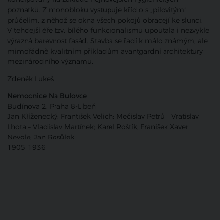
poznatků. Z monobloku vystupuje křídlo s „pilovitým“
průčelím, z něhož se okna všech pokojů obracejí ke slunci.
V tehdejší éře tzv. bílého funkcionalismu upoutala i nezvykle
výrazná barevnost fasád. Stavba se řadí k málo známým, ale
mimořádně kvalitním příkladům avantgardní architektury
mezinárodního významu.
Zdeněk Lukeš
Nemocnice Na Bulovce
Budínova 2, Praha 8-Libeň
Jan Kříženecký; František Velich; Mečislav Petrů – Vratislav
Lhota – Vladislav Martínek; Karel Roštík; Franišek Xaver
Nevole; Jan Rosůlek
1905–1936