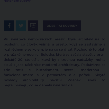
Historické budovy
ODEBÍRAT NOVINKY
Při návštěvě nemocničních areálů bývá architektura to
poslední, co člověk vnímá, a přesto, když se zastavíme a
rozhlédneme se kolem, je na co se dívat. Rozhodně to platí
o pražské nemocnici Bulovka, která se začala stavět v první
dekádě 20. století a která by s trochou nadsázky mohla
sloužit jako učebnice moderní architektury. Potkáváme se
zde totiž s historismem, secesí, modernou i
funkcionalismem a v patnáctém díle pořadu Skryté
poklady architektury navštíví Zdeněk Lukeš to
nejzajímavější, co se v areálu navštívit dá.