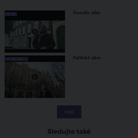
Štencův dům
16. díl
Pařížská ulice
17. díl, část 1.
VÍCE
Sledujte také