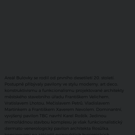
Areál Bulovky se rodil od prvního desetiletí 20. století.
Postupně přibývaly pavilony ve stylu moderny, art deco,
konstruktivismu a funkcionalismu projektované architekty
městského stavebního úřadu Františkem Velichem,
Vratislavem Lhotou, Mečislavem Petrů, Vladislavem
Martínkem a Františkem Xaverem Nevolem. Dominantní,
vyvýšený pavilon TBC navrhl Karel Roštík. Jedinou
mimořádnou stavbou komplexu je však funkcionalistický
dermato-venerologický pavilon architekta Rosůlka,
koncipovaný na základě nejnovějších hygienických