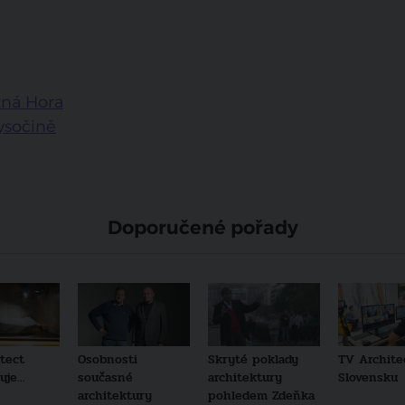
tná Hora
ysočině
Doporučené pořady
tect
Osobnosti
Skryté poklady
TV Archite
je...
současné
architektury
Slovensku
architektury
pohledem Zdeňka