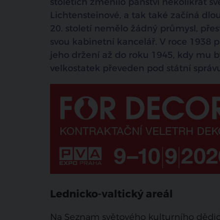
stoletích změnilo panství několikrát sv
Lichtensteinové, a tak také začíná dlo
20. století nemělo žádný průmysl, přest
svou kabinetní kancelář. V roce 1938 př
jeho držení až do roku 1945, kdy mu 
velkostatek převeden pod státní správu
Lednicko-valtický areál
Na Seznam světového kulturního dědic