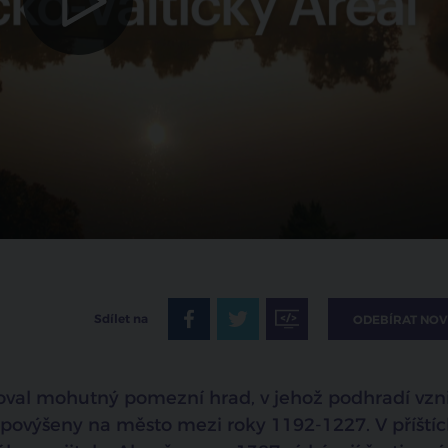
Sdílet na
ODEBÍRAT NOV
udoval mohutný pomezní hrad, v jehož podhradí vzn
y povýšeny na město mezi roky 1192-1227. V příští