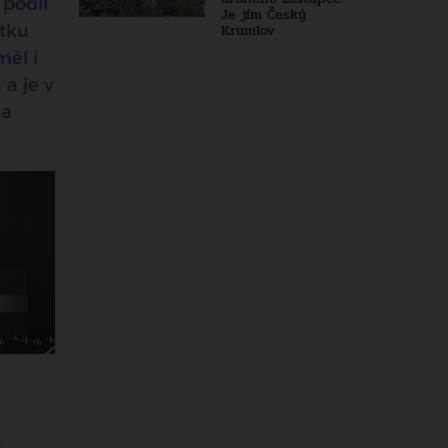
 podíl
Je jím Český
átku
Krumlov
měl i
 a je v
 a