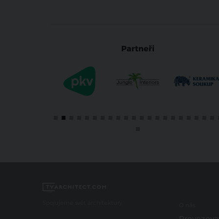
Partneři
Spojujeme svět architektury
O nás
Provozova