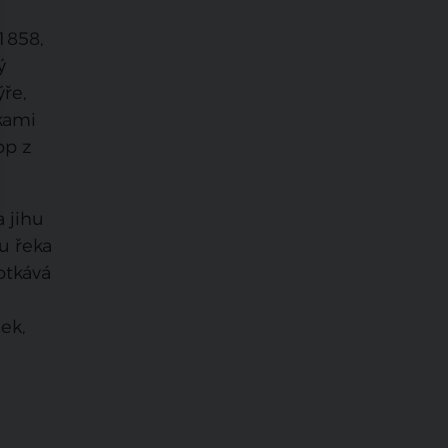
1858,
ý
ýře,
zkami
op z
 jihu
u řeka
otkává
ek,