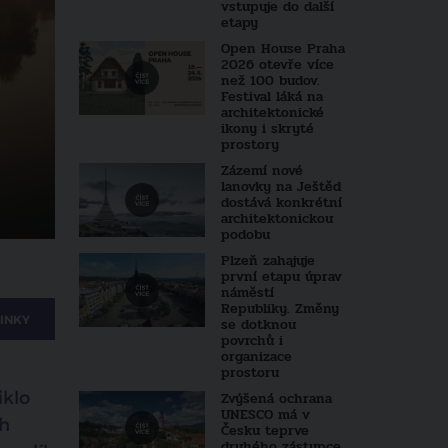
vstupuje do další
etapy
Open House Praha
2026 otevře více
než 100 budov.
Festival láká na
architektonické
ikony i skryté
prostory
Zázemí nové
lanovky na Ještěd
dostává konkrétní
architektonickou
podobu
Plzeň zahajuje
první etapu úprav
náměstí
Republiky. Změny
INKY
se dotknou
povrchů i
organizace
prostoru
iklo
Zvýšená ochrana
UNESCO má v
ch
Česku teprve
druhého zástupce.