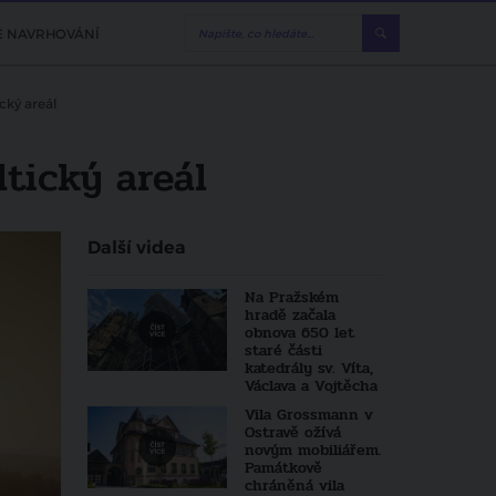
E NAVRHOVÁNÍ
cký areál
tický areál
Další videa
Na Pražském
hradě začala
obnova 650 let
staré části
katedrály sv. Víta,
Václava a Vojtěcha
Vila Grossmann v
Ostravě ožívá
novým mobiliářem.
Památkově
chráněná vila