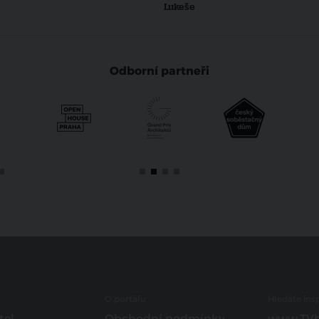
Lukeše
Odborní partneři
O portálu
Hledáte insp
tel
Obchodní podmínky
www.TVb