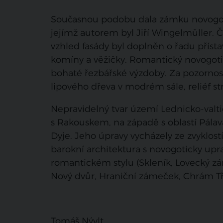
Současnou podobu dala zámku novogotic
jejímž autorem byl Jiří Wingelmüller. Č
vzhled fasády byl doplněn o řadu přísta
komíny a věžičky. Romantický novogotick
bohaté řezbářské výzdoby. Za pozornost 
lipového dřeva v modrém sále, reliéf s
Nepravidelný tvar území Lednicko-valt
s Rakouskem, na západě s oblastí Pálava
Dyje. Jeho úpravy vycházely ze zvyklost
barokní architektura s novogoticky u
romantickém stylu (Skleník, Lovecký z
Nový dvůr, Hraniční zámeček, Chrám Tří
Tomáš Nývlt