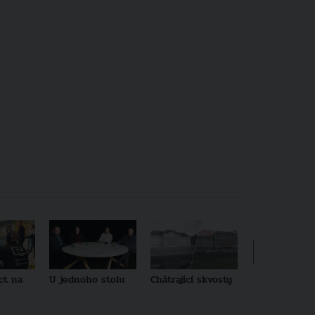
ct na
U jednoho stolu
Chátrající skvosty
Architekti no
generace