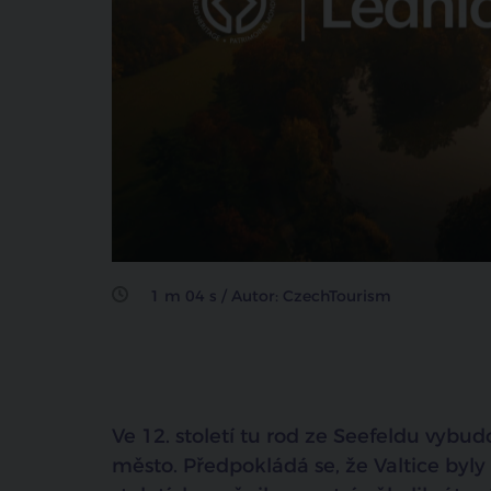
1 m 04 s / Autor: CzechTourism
Ve 12. století tu rod ze Seefeldu vyb
město. Předpokládá se, že Valtice byl