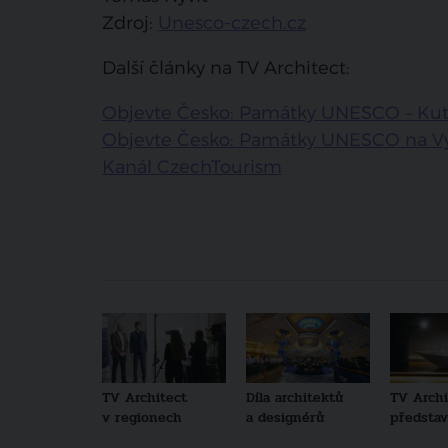
Zdroj:
Unesco-czech.cz
Další články na TV Architect:
Objevte Česko: Památky UNESCO – Ku
Objevte Česko: Památky UNESCO na V
Kanál CzechTourism
TV Architect
Díla architektů
TV Archi
v regionech
a designérů
představu