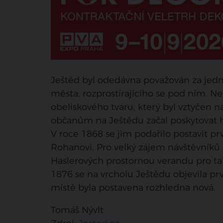
Ještěd byl odedávna považován za jed
města, rozprostírajícího se pod ním
obeliskového tvaru, který byl vztyčen 
občanům na Ještědu začal poskytovat 
V roce 1868 se jim podařilo postavit p
Rohanovi. Pro velký zájem návštěvníků 
Haslerových prostornou verandu pro tak
1876 se na vrcholu Ještědu objevila pr
místě byla postavena rozhledna nová.
Tomáš Nývlt