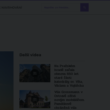
E NAVRHOVÁNÍ
Další videa
Na Pražském
hradě začala
obnova 650 let
staré části
katedrály sv. Víta,
Václava a Vojtěcha
Vila Grossmann v
Ostravě ožívá
novým mobiliářem.
Památkově
chráněná vila