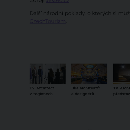
Zdroj:
Jested.cz
Další národní poklady, o kterých si můž
CzechTourism
.
TV Architect
Díla architektů
TV Archi
v regionech
a designérů
představu