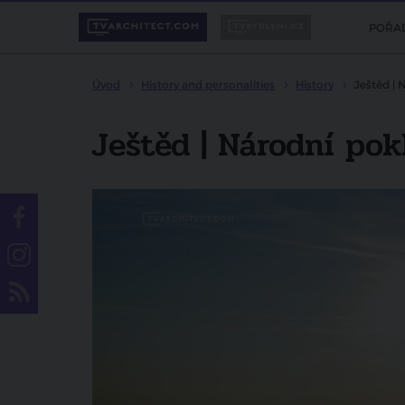
POŘA
Úvod
History and personalities
History
Ještěd | 
Ještěd | Národní pok