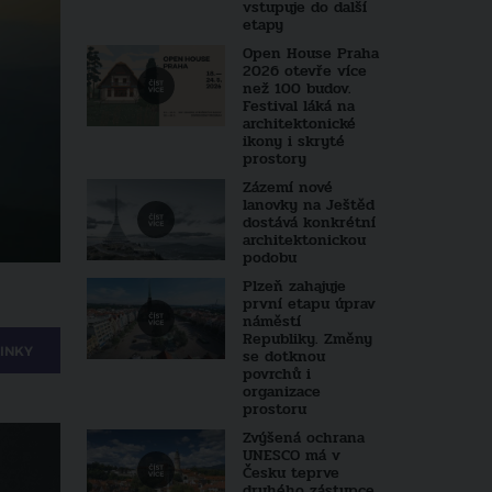
vstupuje do další
etapy
Open House Praha
2026 otevře více
než 100 budov.
Festival láká na
architektonické
ikony i skryté
prostory
Zázemí nové
lanovky na Ještěd
dostává konkrétní
architektonickou
podobu
Plzeň zahajuje
první etapu úprav
náměstí
Republiky. Změny
INKY
se dotknou
povrchů i
organizace
prostoru
Zvýšená ochrana
UNESCO má v
Česku teprve
druhého zástupce.