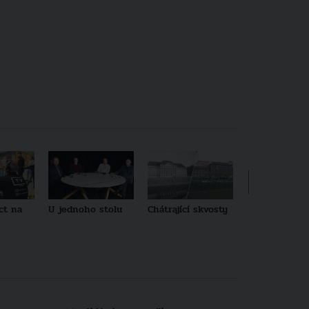
ct na
U jednoho stolu
Chátrající skvosty
Architekti no
generace