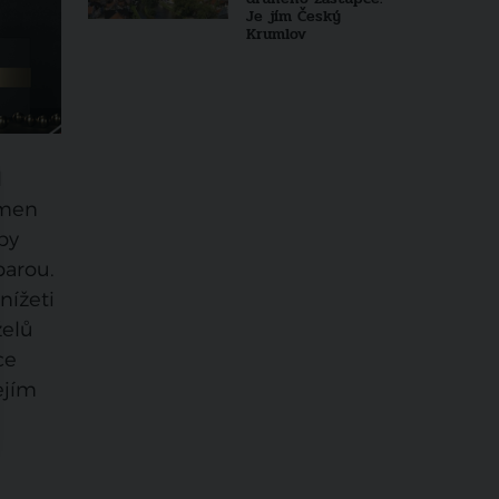
Je jím Český
Krumlov
l
ámen
by
barou.
nížeti
želů
ce
ejím