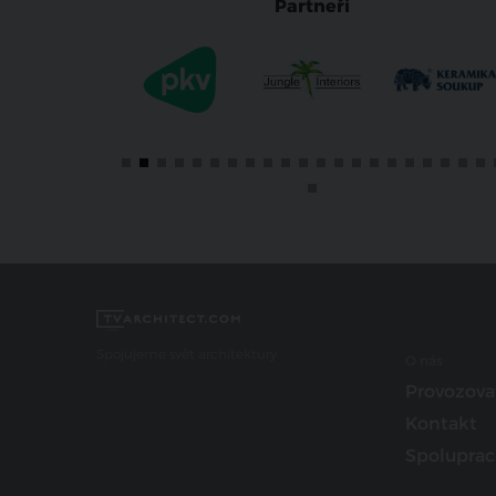
Partneři
Spojujeme svět architektury
O nás
Provozova
Kontakt
Spoluprac