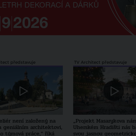
itect představuje
TV Architect představuje
eliér není založený na
„Projekt Masarykova nám
 geniálním architektovi,
Uherském Hradišti nás ba
to týmová práce,“ říká
svou jasnou geometrick