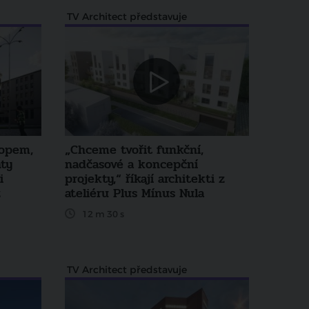
TV Architect představuje
hopem,
„Chceme tvořit funkční,
ty
nadčasové a koncepční
i
projekty,“ říkají architekti z
z
ateliéru Plus Mínus Nula
12 m 30 s
TV Architect představuje