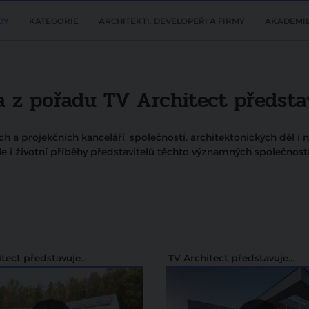
DY
KATEGORIE
ARCHITEKTI, DEVELOPEŘI A FIRMY
AKADEMI
 z pořadu TV Architect představu
h a projekčních kanceláří, společností, architektonických děl i 
le i životní příběhy představitelů těchto významných společností.
tect představuje...
TV Architect představuje...