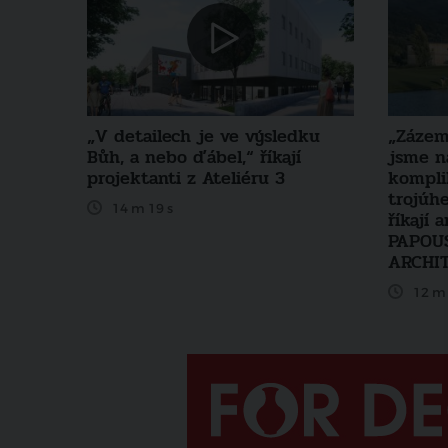
„V detailech je ve výsledku
„Zázem
Bůh, a nebo ďábel,“ říkají
jsme n
projektanti z Ateliéru 3
kompl
trojúh
14 m 19 s
říkají 
PAPOU
ARCHI
12 m 