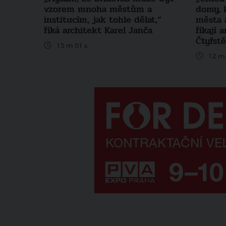
vzorem mnoha městům a
domy, 
institucím, jak tohle dělat,“
města a
říká architekt Karel Janča
říkají 
Čtyřst
13 m 01 s
12 m 