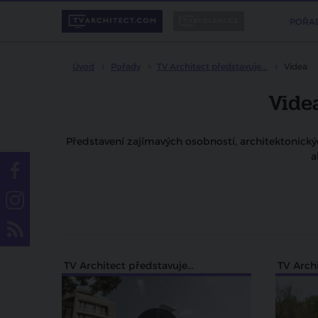
POŘA
Úvod
Pořady
TV Architect představuje...
Videa
Videa
Představení zajímavých osobností, architektonickýc
a
TV Architect představuje...
TV Archi