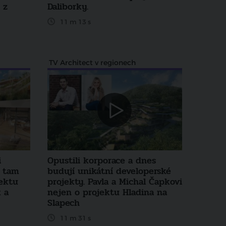
 z
Daliborky.
11 m 13 s
TV Architect v regionech
i
Opustili korporace a dnes
ž tam
budují unikátní developerské
jektu
projekty. Pavla a Michal Čapkovi
 a
nejen o projektu Hladina na
Slapech
11 m 31 s