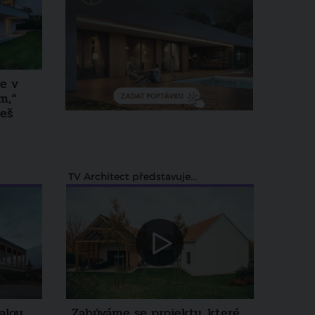
e v
m,“
reš
TV Architect představuje...
alou
„Zabýváme se projekty, které