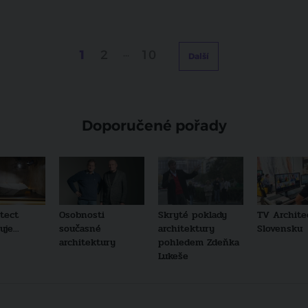
1
2
...
10
Další
Doporučené pořady
tect
Osobnosti
Skryté poklady
TV Archite
je...
současné
architektury
Slovensku
architektury
pohledem Zdeňka
Lukeše