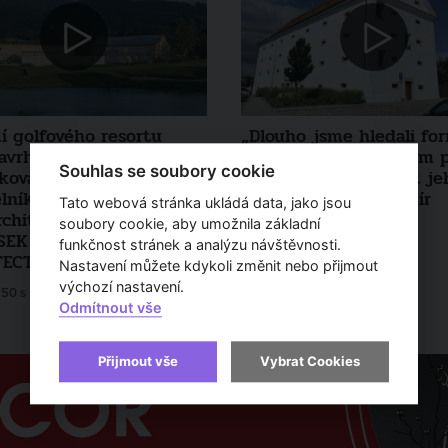
í golfového resortu
„Dlouho jsme hledali fo
avrhli na
toho, jakým způsobem p
Souhlas se soubory cookie
ikovaném
zpracovat a nenarušit je
elníkovém pozemku,“
říká architekt Vladimír
Tato webová stránka ukládá data, jako jsou
architekti z ateliéru
Kozumplík
soubory cookie, aby umožnila základní
SEK & SILHAN
funkčnost stránek a analýzu návštěvnosti.
10 m 43 s
TECTS
Nastavení můžete kdykoli změnit nebo přijmout
výchozí nastavení.
50 s
Odmítnout vše
Přijmout vše
Vybrat Cookies