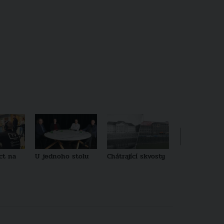
ct na
U jednoho stolu
Chátrající skvosty
Architekti no
generace