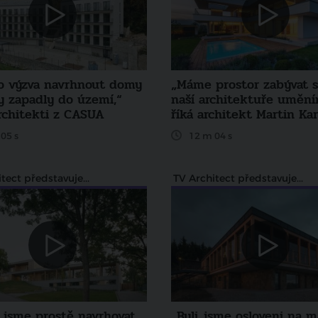
to výzva navrhnout domy
„Máme prostor zabývat s
y zapadly do území,“
naší architektuře umění
architekti z CASUA
říká architekt Martin Ka
05 s
12 m 04 s
tect představuje...
TV Architect představuje...
i jsme prostě navrhovat
„Byli jsme osloveni na m