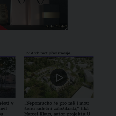
TV Architect představuje...
ěstí v
„Nepomucko je pro mě i mou
vil
ženu srdeční záležitostí,“ říká
ou
Marcel Klaus, autor projektu U