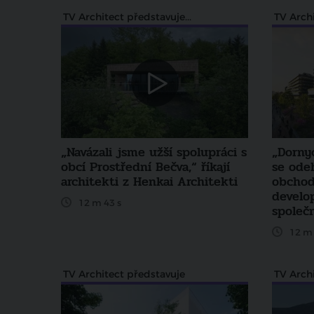
TV Architect představuje...
TV Archi
„Navázali jsme užší spolupráci s
„Dorny
obcí Prostřední Bečva,“ říkají
se ode
architekti z Henkai Architekti
obchodu
develo
12 m 43 s
společn
12 m 
TV Architect představuje
TV Arch