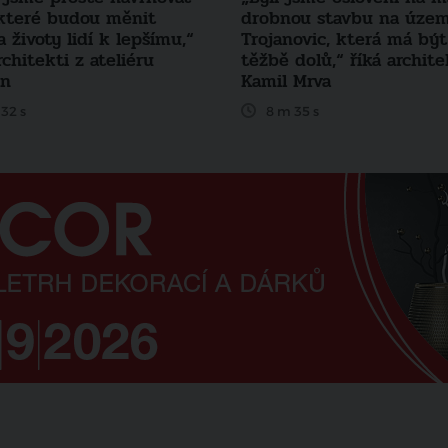
které budou měnit
drobnou stavbu na územ
 životy lidí k lepšímu,“
Trojanovic, která má být
architekti z ateliéru
těžbě dolů,“ říká archite
ěn
Kamil Mrva
32 s
8 m 35 s