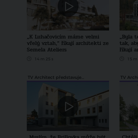
„K Luhačovicím máme velmi
„Byla 
vřelý vztah,“ říkají architekti ze
tak, ab
Semela Ateliers
říkají 
14 m 25 s
15 m 
TV Architect představuje...
TV Archi
„Myslím, že Brillovka může být
„Chtěl