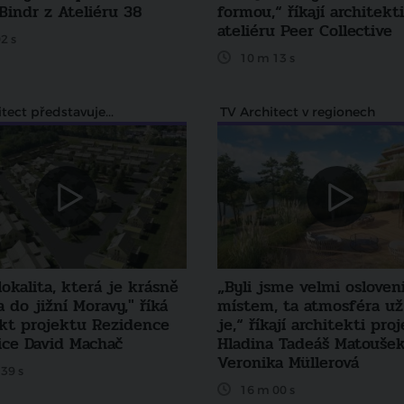
Bindr z Ateliéru 38
formou,“ říkají architekti
ateliéru Peer Collective
2 s
10 m 13 s
tect představuje...
TV Architect v regionech
 lokalita, která je krásně
„Byli jsme velmi osloven
 do jižní Moravy," říká
místem, ta atmosféra u
ekt projektu Rezidence
je,“ říkají architekti pro
ice David Machač
Hladina Tadeáš Matoušek
Veronika Müllerová
39 s
16 m 00 s