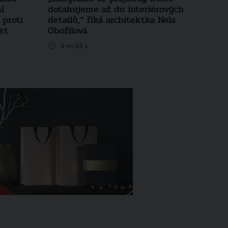
í
dotahujeme až do interiérových
 proti
detailů,“ říká architektka Nela
kt
Obořilová
9 m 03 s