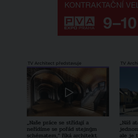
TV Architect představuje
TV Arch
„Naše práce se střídají a
„Náš at
neřídíme se pořád stejným
jednom
schématem,“ říká architekt
ale je 