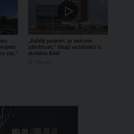
rmu
„Každý projekt je srdcová
rojekt
záležitost,“ říkají architekti z
ho ráz,“
ateliéru RAW
7 m 47 s