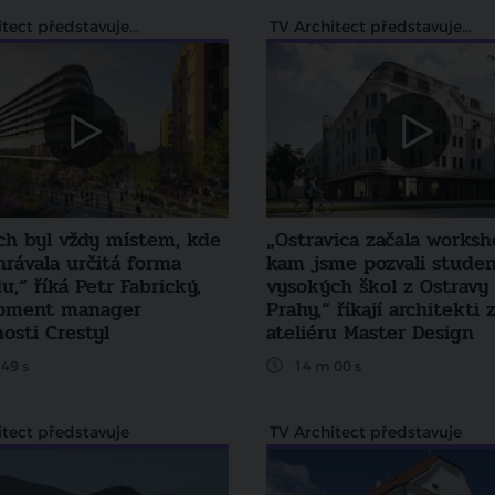
tect představuje...
TV Architect představuje...
ch byl vždy místem, kde
„Ostravica začala works
hrávala určitá forma
kam jsme pozvali studen
,“ říká Petr Fabrický,
vysokých škol z Ostravy 
pment manager
Prahy,“ říkají architekti 
osti Crestyl
ateliéru Master Design
49 s
14 m 00 s
itect představuje
TV Architect představuje