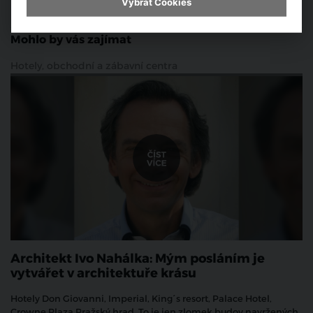
Vybrat Cookies
Prahy zapsaném na seznamu UNESCO.
Mohlo by vás zajímat
Hotely, obchodní a zábavní centra
Architekt Ivo Nahálka: Mým posláním je
vytvářet v architektuře krásu
Hotely Don Giovanni, Imperial, King´s resort, Palace Hotel,
Crowne Plaza Pražský hrad. To je jen zlomek budov navržených