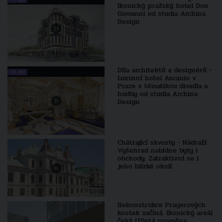
Ikonický pražský hotel Don
Giovanni od studia Archina
Design
Díla architektů a designérů -
10. díl
Luxusní hotel Ascanio v
Praze s tématikou divadla a
hudby od studia Archina
Design
Chátrající skvosty - Nádraží
Vyšehrad nabídne byty i
obchody. Zatraktivní se i
jeho blízké okolí.
Rekonstrukce Pragerových
kostek začíná. Ikonický areál
čeká tříletá proměna