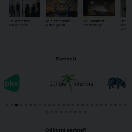
TV Architect
Díla architektů
TV Architect
Osobno
v regionech
a designérů
představuje...
součas
archit
Partneři
Odborní partneři