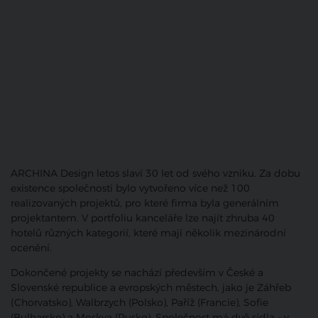
ARCHINA Design letos slaví 30 let od svého vzniku. Za dobu
existence společnosti bylo vytvořeno více než 100
realizovaných projektů, pro které firma byla generálním
projektantem. V portfoliu kanceláře lze najít zhruba 40
hotelů různých kategorií, které mají několik mezinárodní
ocenění.
Dokončené projekty se nachází především v České a
Slovenské republice a evropských městech, jako je Záhřeb
(Chorvatsko), Walbrzych (Polsko), Paříž (Francie), Sofie
(Bulharsko) a Moskva (Rusko). Společnost má dvě sídla - v