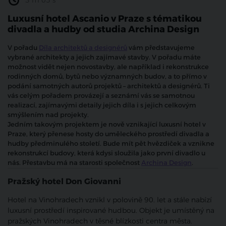
3 m 05 s
Luxusní hotel Ascanio v Praze s tématikou
divadla a hudby od studia Archina Design
V pořadu
Díla architektů a designérů
vám představujeme
vybrané architekty a jejich zajímavé stavby. V pořadu máte
možnost vidět nejen novostavby, ale například i rekonstrukce
rodinných domů, bytů nebo významných budov, a to přímo v
podání samotných autorů projektů – architektů a designérů. Ti
vás celým pořadem provázejí a seznámí vás se samotnou
realizací, zajímavými detaily jejich díla i s jejich celkovým
smýšlením nad projekty.
Jedním takovým projektem je nově vznikající luxusní hotel v
Praze, který přenese hosty do uměleckého prostředí divadla a
hudby předminulého století. Bude mít pět hvězdiček a vznikne
rekonstrukcí budovy, která kdysi sloužila jako první divadlo u
nás. Přestavbu má na starosti společnost
Archina Design
.
Pražský hotel Don Giovanni
Hotel na Vinohradech vznikl v polovině 90. let a stále nabízí
luxusní prostředí inspirované hudbou. Objekt je umístěný na
pražských Vinohradech v těsné blízkosti centra města.