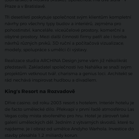
Praze a v Bratislavě.
Tři desetiletí poskytuje společnost svým klientům kompletní
návrhy pro všechny typy budov a interiérů, zejména pro
pohostinství, kanceláře, víceúčelové prostory, komerční a
obytné prostory. Mezi další činnosti firmy patří ale i tvorba
návrhů různých prvků, 3D ruční a počítačová vizualizace,
modely, spolupráce s umělci či výstavy.
Realizace studia ARCHINA Design jsme vám již několikrát
představili. Zakladatel společnosti Ivo Nahálka se snaží svým
projektům vetknout tvář, charisma a genius loci. Architekt se
rád nechává inspirovat hudbou a divadlem.
King‘s Resort na Rozvadově
Dříve casino, od roku 2003 resort s hotelem. Interiér hotelu je
de facto umělecké dílo. Překvapí v první řadě atmosférou Las
Vegas coby místa stvořeného pro hru. Hotel je zároveň také
galerií uměleckých děl. Jedním z výtvarných skvostů, které tu
najdeme, je i obraz od umělce Andyho Warhola.
Investice do
stavby přesáhla 1,2 miliardy korun.