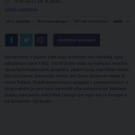
5 m 45 s / 26. 9. 2022
Zprávy a aktuality
#ivo nahálka
#archina design
#30 let od založení
další
#architektura
#hotel
ODEBÍRAT NOVINKY
Společnost, v jejímž čele stojí architekt Ivo Nahálka, byla
založena v roce 1992. Od té doby stála za realizací mnoha
výrazných hotelových projektů, jakými jsou například Hotel
Don Giovanni, Savannah Hotel, Art Deco Imperial Hotel či
Hotel Palace. Právě architektura spojená s pohostinstvím a
ubytováním je pro tuto kancelář charakteristická. Některé
stavby kanceláře ARCHINA Design lze najít ale i v Evropě a
na Středním Východě.