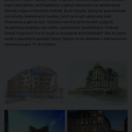
Ivem Nahálkou, architektem, s jehož stavbami se setkáváme
denně nejen v hlavním městě. Je to člověk, který se specializuje
na návrhy hotelových budov, jimž se snaží vetknout tvář,
charisma a genia loci. Výstavu návrhů jeho budov a jejich
skutečnou podobu lze vidět v pražských Stodůlkách. Odkud
čerpá inspiraci? Co si myslí o současné architektuře? Jak do jeho
úvah o stavbách spadají ženy? Nejen to se dočtete v exkluzivním
rozhovoru pro TV Architect.