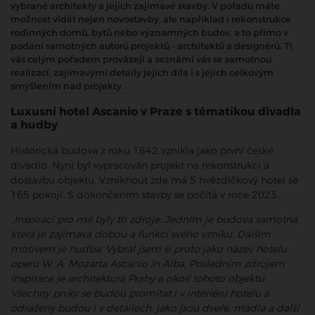
vybrané architekty a jejich zajímavé stavby. V pořadu máte
možnost vidět nejen novostavby, ale například i rekonstrukce
rodinných domů, bytů nebo významných budov, a to přímo v
podání samotných autorů projektů – architektů a designérů. Ti
vás celým pořadem provázejí a seznámí vás se samotnou
realizací, zajímavými detaily jejich díla i s jejich celkovým
smýšlením nad projekty.
Luxusní hotel Ascanio v Praze s tématikou divadla
a hudby
Historická budova z roku 1842 vznikla jako první české
divadlo. Nyní byl vypracován projekt na rekonstrukci a
dostavbu objektu. Vzniknout zde má 5 hvězdičkový hotel se
165 pokoji. S dokončením stavby se počítá v roce 2023.
„Inspirací pro mě byly tři zdroje. Jedním je budova samotná,
která je zajímavá dobou a funkcí svého vzniku. Dalším
motivem je hudba. Vybral jsem si proto jako název hotelu
operu W. A. Mozarta Ascanio in Alba. Posledním zdrojem
inspirace je architektura Prahy a okolí tohoto objektu.
Všechny prvky se budou promítat i v interiéru hotelu a
odraženy budou i v detailech, jako jsou dveře, madla a další