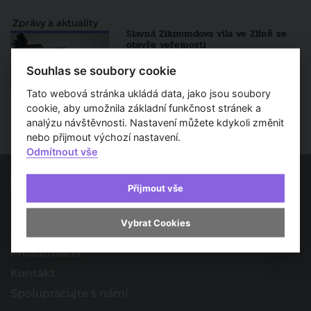
Zprávy a aktuality
Slavná Zikmundova vila ve Zlíně se
otevře veřejnosti
Článek / 15. 2. 2021
Souhlas se soubory cookie
Tato webová stránka ukládá data, jako jsou soubory
cookie, aby umožnila základní funkčnost stránek a
analýzu návštěvnosti. Nastavení můžete kdykoli změnit
nebo přijmout výchozí nastavení.
Odmítnout vše
Přijmout vše
Spojujeme svět architektury
Vybrat Cookies
O nás
Provozovatel
Kontakt
Spolupracujte s námi