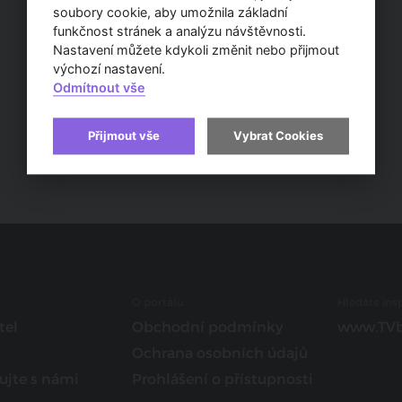
soubory cookie, aby umožnila základní
funkčnost stránek a analýzu návštěvnosti.
Nastavení můžete kdykoli změnit nebo přijmout
výchozí nastavení.
Odmítnout vše
Přijmout vše
Vybrat Cookies
O portálu
Hledáte insp
tel
Obchodní podmínky
www.TVb
Ochrana osobních údajů
ujte s námi
Prohlášení o přístupnosti