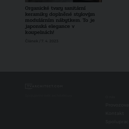
Organické tvary sanitární
keramiky doplněné stylovým
modulárním nábytkem. To je
japonská elegance v
koupelnách!
Článek / 7. 4. 2023
Spojujeme svět architektury
O nás
Provozova
Kontakt
Spoluprac