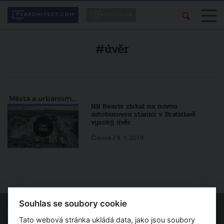
#úvěr
Města a urbanismus
HB Reavis získal na novou
autobusovou stanici v Bratislavě
vysoký úvěr
Článek / 9. 1. 2019
Souhlas se soubory cookie
Tato webová stránka ukládá data, jako jsou soubory