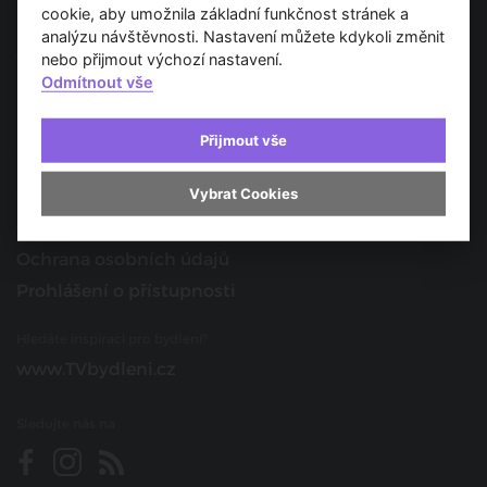
Spojujeme svět architektury
cookie, aby umožnila základní funkčnost stránek a
analýzu návštěvnosti. Nastavení můžete kdykoli změnit
O nás
nebo přijmout výchozí nastavení.
Odmítnout vše
Provozovatel
Kontakt
Přijmout vše
Spolupracujte s námi
Vybrat Cookies
O portálu
Obchodní podmínky
Ochrana osobních údajů
Prohlášení o přístupnosti
Hledáte inspiraci pro bydlení?
www.TVbydleni.cz
Sledujte nás na