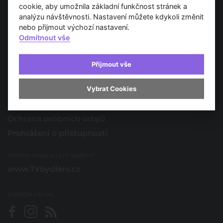
Spojujeme svět architektury
cookie, aby umožnila základní funkčnost stránek a
analýzu návštěvnosti. Nastavení můžete kdykoli změnit
O nás
nebo přijmout výchozí nastavení.
Odmítnout vše
Provozovatel
Kontakt
Přijmout vše
Spolupracujte s námi
Vybrat Cookies
O portálu
Obchodní podmínky
Ochrana osobních údajů
Prohlášení o přístupnosti
Hledáte inspiraci pro bydlení?
www.TVbydleni.cz
Sledujte nás na