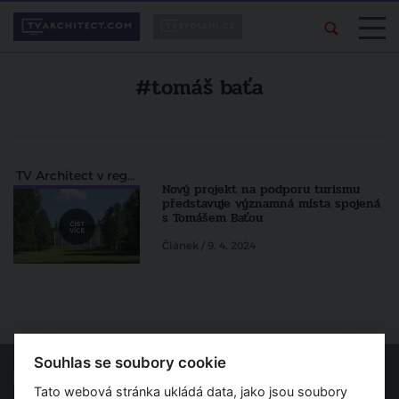
#tomáš baťa
TV Architect v regionech
Nový projekt na podporu turismu
představuje významná místa spojená
s Tomášem Baťou
Článek / 9. 4. 2024
Souhlas se soubory cookie
Tato webová stránka ukládá data, jako jsou soubory