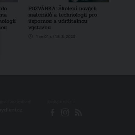
hlo
POZVÁNKA: Školení nových
éma
materiálů a technologií pro
ologií
úspornou a udržitelnou
nou
výstavbu
1 m 01 s / 15. 3. 2023
iraci pro bydlení?
Sledujte nás na
ydleni.cz