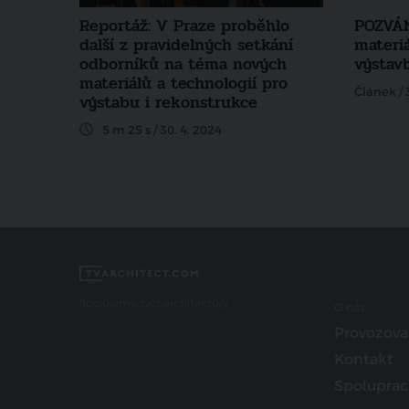
Reportáž: V Praze proběhlo
POZVÁN
další z pravidelných setkání
materiá
odborníků na téma nových
výstav
materiálů a technologií pro
Článek / 
výstabu i rekonstrukce
5 m 25 s / 30. 4. 2024
Spojujeme svět architektury
O nás
Provozova
Kontakt
Spoluprac