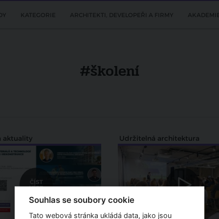
DY
KATEGORIE
ARCHITEKTI, DEVELOPEŘI A FIRMY
AKADEMI
#školení
 aktuality
Udržitelná architektura
Souhlas se soubory cookie
Tato webová stránka ukládá data, jako jsou