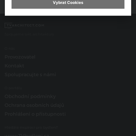
Vybrat Cookies
Spojujeme svět architektury
O nás
Provozovatel
Kontakt
Spolupracujte s námi
O portálu
Obchodní podmínky
Ochrana osobních údajů
Prohlášení o přístupnosti
Hledáte inspiraci pro bydlení?
www.TVbydleni.cz