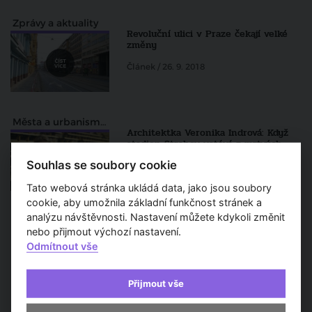
Zprávy a aktuality
Revoluční ulici v Praze čekají velké
změny
Článek / 26. 9. 2018
Města a urbanismus
Architektka Veronika Indrová: Když
stadion Strahov vstává z mrtvých
Souhlas se soubory cookie
3 m 04 s / 14. 9. 2018
Tato webová stránka ukládá data, jako jsou soubory
cookie, aby umožnila základní funkčnost stránek a
analýzu návštěvnosti. Nastavení můžete kdykoli změnit
nebo přijmout výchozí nastavení.
1
...
4
5
Odmítnout vše
Předchozí
Přijmout vše