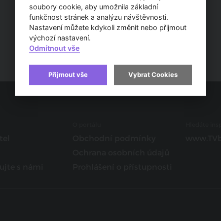
soubory cookie, aby umožnila základní
funkčnost stránek a analýzu návštěvnosti.
Nastavení můžete kdykoli změnit nebo přijmout
výchozí nastavení.
Odmítnout vše
Přijmout vše
Vybrat Cookies
O portálu
Hledáte insp
tel
Obchodní podmínky
www.TVb
Ochrana osobních údajů
ujte s námi
Prohlášení o přístupnosti