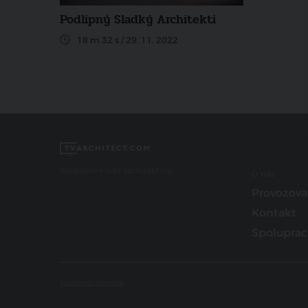
Podlipný Sladký Architekti
18 m 32 s / 29. 11. 2022
Spojujeme svět architektury
O nás
Provozova
Kontakt
Spoluprac
Nastavení Cookies