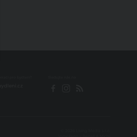
iraci pro bydlení?
Sledujte nás na
ydleni.cz
© 2026 Living Media s.r.o.
Vytvořeno v
Beneš & Michl