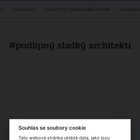
DY
KATEGORIE
ARCHITEKTI, DEVELOPEŘI A FIRMY
AKADEMI
#podlipný sladký architekti
Souhlas se soubory cookie
Tato webová stránka ukládá data, jako jsou