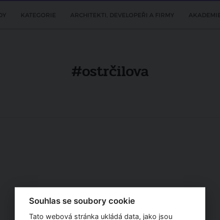
DY
KATEGORIE
ARCHITEKTI, DEVELOPEŘI A FIRMY
AKADEMI
#ostrčilova
Souhlas se soubory cookie
Tato webová stránka ukládá data, jako jsou