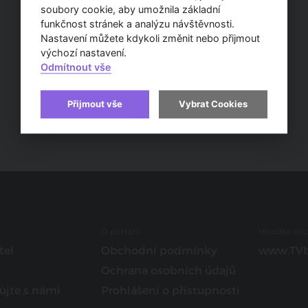
soubory cookie, aby umožnila základní
funkčnost stránek a analýzu návštěvnosti.
Nastavení můžete kdykoli změnit nebo přijmout
výchozí nastavení.
Odmítnout vše
Přijmout vše
Vybrat Cookies
O portálu
Hledáte insp
tel
Obchodní podmínky
www.TVb
Ochrana osobních údajů
ujte s námi
Prohlášení o přístupnosti