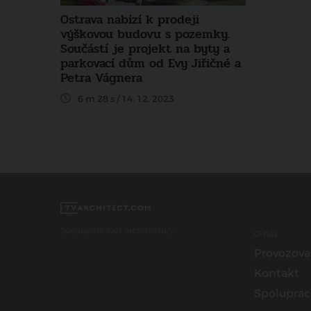
Ostrava nabízí k prodeji
výškovou budovu s pozemky.
Součástí je projekt na byty a
parkovací dům od Evy Jiřičné a
Petra Vágnera
6 m 28 s / 14. 12. 2023
Spojujeme svět architektury
O nás
Provozova
Kontakt
Spoluprac