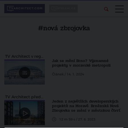
#nová zbrojovka
TV Architect v regionech
Jak se mění Brno? Významné
projekty v moravské metropoli
Článek / 14. 1. 2024
TV Architect představuje
Jeden z největších developerských
projektů na Moravě. Brněnská Nová
Zbrojovka se mění v městskou čtvrť
12 m 59 s / 27. 6. 2023