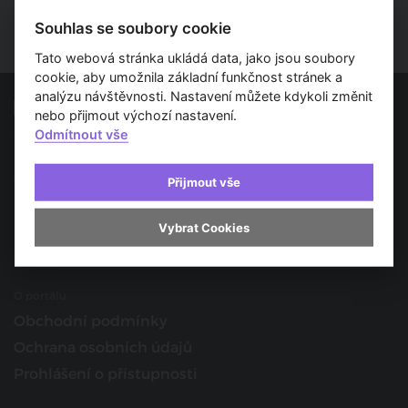
Souhlas se soubory cookie
Tato webová stránka ukládá data, jako jsou soubory
cookie, aby umožnila základní funkčnost stránek a
analýzu návštěvnosti. Nastavení můžete kdykoli změnit
nebo přijmout výchozí nastavení.
Odmítnout vše
Spojujeme svět architektury
O nás
Přijmout vše
Provozovatel
Kontakt
Vybrat Cookies
Spolupracujte s námi
O portálu
Obchodní podmínky
Ochrana osobních údajů
Prohlášení o přístupnosti