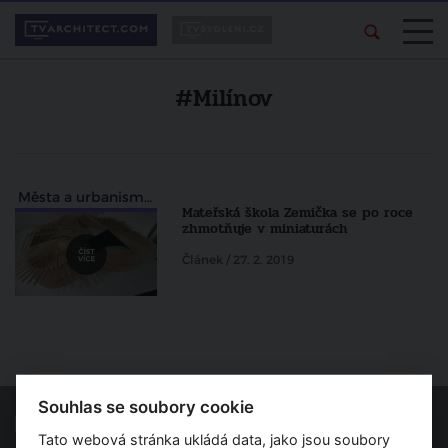
#Milínov
Města a urbanismus
Mateřská škola Zemička se po roce
zhmotňuje v miniaturách
Článek / 27. 2. 2019
Souhlas se soubory cookie
Tato webová stránka ukládá data, jako jsou soubory