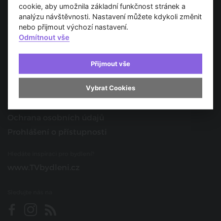
Spojujeme svět architektury
cookie, aby umožnila základní funkčnost stránek a
analýzu návštěvnosti. Nastavení můžete kdykoli změnit
O nás
nebo přijmout výchozí nastavení.
Odmítnout vše
Provozovatel
Kontakt
Přijmout vše
Spolupracujte s námi
Vybrat Cookies
O portálu
Obchodní podmínky
Ochrana osobních údajů
Prohlášení o přístupnosti
Hledáte inspiraci pro bydlení?
www.TVbydleni.cz
Sledujte nás na