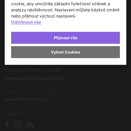
Spojujeme svět architektury
cookie, aby umožnila základní funkčnost stránek a
analýzu návštěvnosti. Nastavení můžete kdykoli změnit
O nás
nebo přijmout výchozí nastavení.
Odmítnout vše
Provozovatel
Kontakt
Přijmout vše
Spolupracujte s námi
Vybrat Cookies
O portálu
Obchodní podmínky
Ochrana osobních údajů
Prohlášení o přístupnosti
Hledáte inspiraci pro bydlení?
www.TVbydleni.cz
Sledujte nás na