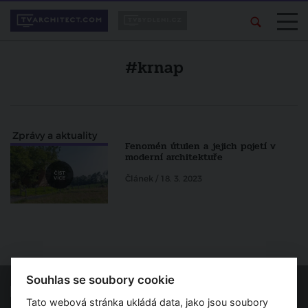
#krnap
Zprávy a aktuality
Fenomén útulen a jejich pojetí v
moderní architektuře
Článek / 18. 3. 2023
Souhlas se soubory cookie
Tato webová stránka ukládá data, jako jsou soubory