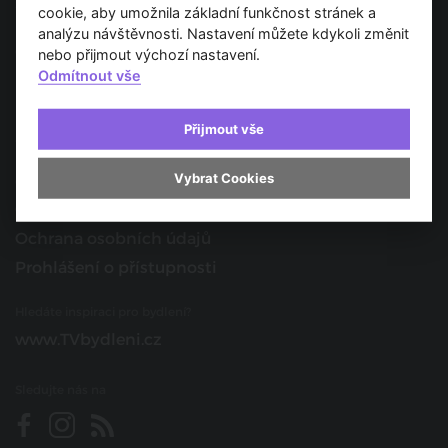
Spojujeme svět architektury
cookie, aby umožnila základní funkčnost stránek a
analýzu návštěvnosti. Nastavení můžete kdykoli změnit
O nás
nebo přijmout výchozí nastavení.
Odmítnout vše
Provozovatel
Kontakt
Přijmout vše
Spolupracujte s námi
Vybrat Cookies
O portálu
Obchodní podmínky
Ochrana osobních údajů
Prohlášení o přístupnosti
Hledáte inspiraci pro bydlení?
www.TVbydleni.cz
Sledujte nás na