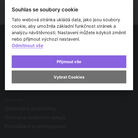
Souhlas se soubory cookie
Tato webová stránka ukládá data, jako jsou soubory
cookie, aby umožnila základní funkčnost stránek a
analýzu návštěvnosti. Nastavení můžete kdykoli změnit
nebo přijmout výchozí nastavení.
Odmítnout vše
Spojujeme svět architektury
O nás
Přijmout vše
Provozovatel
Kontakt
Vybrat Cookies
Spolupracujte s námi
O portálu
Obchodní podmínky
Ochrana osobních údajů
Prohlášení o přístupnosti