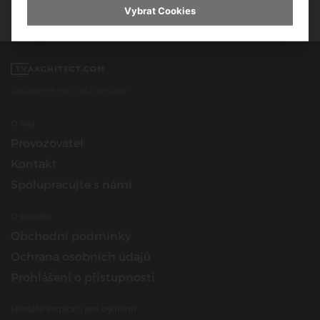
Vybrat Cookies
Spojujeme svět architektury
O nás
Provozovatel
Kontakt
Spolupracujte s námi
O portálu
Obchodní podmínky
Ochrana osobních údajů
Prohlášení o přístupnosti
Hledáte inspiraci pro bydlení?