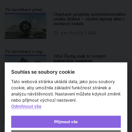
TV Architect představuje...
Chystané projekty architektonického
studia SENAA – vzniká bytový dům i
moderní statek
4 m 13 s / 13. 7. 2022
TV Architect v regionech
Jižní Čechy mají 12 nových
kulturních památek
Článek / 27. 12. 2021
Souhlas se soubory cookie
Tato webová stránka ukládá data, jako jsou soubory
cookie, aby umožnila základní funkčnost stránek a
TV Architect představuje
analýzu návštěvnosti. Nastavení můžete kdykoli změnit
Atelier A8000
nebo přijmout výchozí nastavení.
Odmítnout vše
23 m 01 s / 13. 11. 2018
Přijmout vše