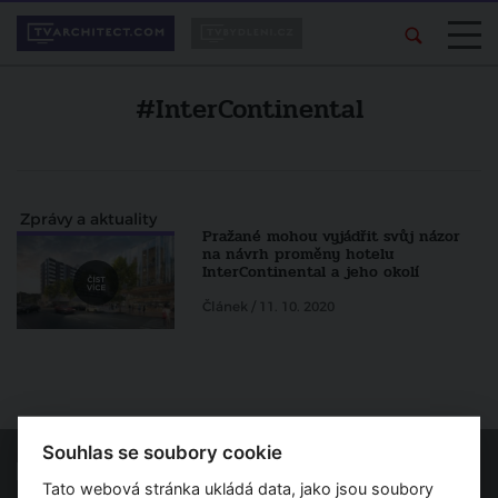
#InterContinental
Zprávy a aktuality
Pražané mohou vyjádřit svůj názor
na návrh proměny hotelu
InterContinental a jeho okolí
Článek / 11. 10. 2020
Souhlas se soubory cookie
Tato webová stránka ukládá data, jako jsou soubory