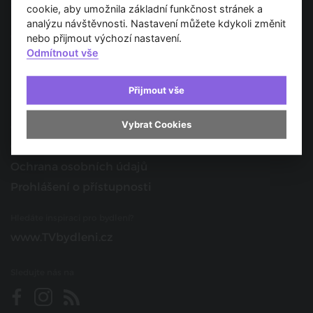
Spojujeme svět architektury
cookie, aby umožnila základní funkčnost stránek a
analýzu návštěvnosti. Nastavení můžete kdykoli změnit
O nás
nebo přijmout výchozí nastavení.
Odmítnout vše
Provozovatel
Kontakt
Přijmout vše
Spolupracujte s námi
Vybrat Cookies
O portálu
Obchodní podmínky
Ochrana osobních údajů
Prohlášení o přístupnosti
Hledáte inspiraci pro bydlení?
www.TVbydleni.cz
Sledujte nás na