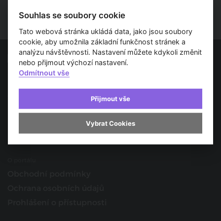
Souhlas se soubory cookie
Tato webová stránka ukládá data, jako jsou soubory
cookie, aby umožnila základní funkčnost stránek a
analýzu návštěvnosti. Nastavení můžete kdykoli změnit
nebo přijmout výchozí nastavení.
Odmítnout vše
Spojujeme svět architektury
O nás
Přijmout vše
Provozovatel
Kontakt
Vybrat Cookies
Spolupracujte s námi
O portálu
Obchodní podmínky
Ochrana osobních údajů
Prohlášení o přístupnosti