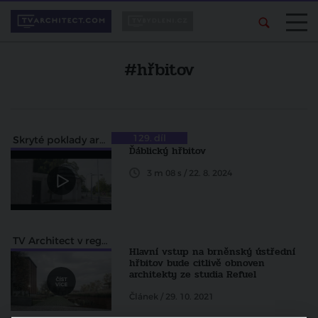
#hřbitov
129. díl
Skryté poklady architektury
Ďáblický hřbitov
3 m 08 s / 22. 8. 2024
TV Architect v regionech
Hlavní vstup na brněnský ústřední
hřbitov bude citlivě obnoven
architekty ze studia Refuel
Článek / 29. 10. 2021