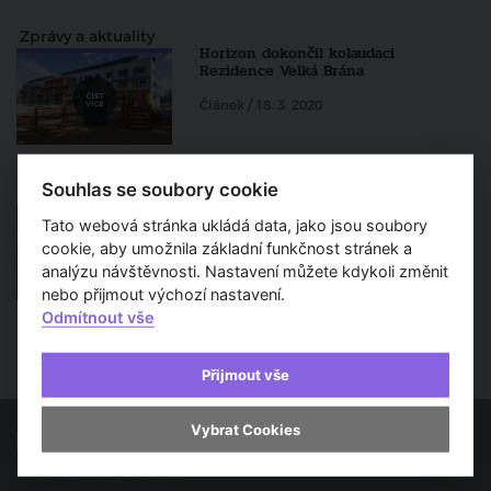
Zprávy a aktuality
Horizon dokončil kolaudaci
Rezidence Velká Brána
Článek / 18. 3. 2020
Souhlas se soubory cookie
Zprávy a aktuality
Horizon Holding upevní své
postavení na trhu. Ve výstavbě bude
Tato webová stránka ukládá data, jako jsou soubory
mít letos více než 1 000 bytů
cookie, aby umožnila základní funkčnost stránek a
analýzu návštěvnosti. Nastavení můžete kdykoli změnit
Článek / 6. 2. 2020
nebo přijmout výchozí nastavení.
Odmítnout vše
Přijmout vše
Vybrat Cookies
Spojujeme svět architektury