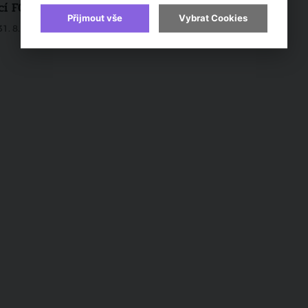
cí FOR DECOR & HOME
Přijmout vše
Vybrat Cookies
31. 8. 2021