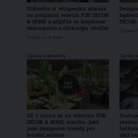
Stáhněte si vstupenku zdarma
Design
na podzimní veletrh FOR DECOR
bydlení
& HOME a přijďte se inspirovat
DECOR
dekoracemi a dárkovým zbožím
Článek / 
Článek / 4. 9. 2024
Zprávy a aktuality
Zprávy a
Už v únoru se na veletrhu FOR
Startuj
DECOR & HOME dozvíte, jaké
sezóna 
jsou designové trendy pro
Letňan
letošní sezónu
akcí bu