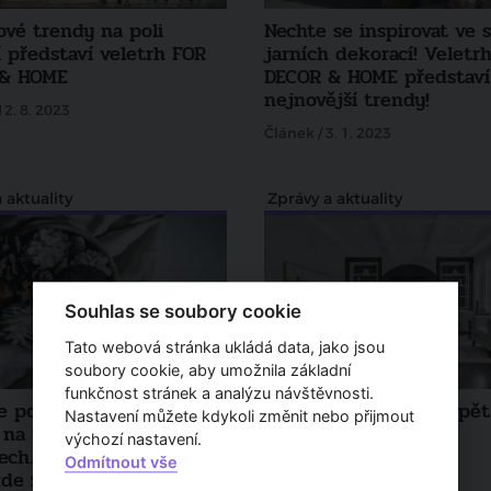
ové trendy na poli
Nechte se inspirovat ve 
 představí veletrh FOR
jarních dekorací! Veletr
 & HOME
DECOR & HOME představí
nejnovější trendy!
12. 8. 2023
Článek / 3. 1. 2023
 aktuality
Zprávy a aktuality
Souhlas se soubory cookie
Tato webová stránka ukládá data, jako jsou
soubory cookie, aby umožnila základní
funkčnost stránek a analýzu návštěvnosti.
e podzimní veletržní
Období veletrhů se opět
Nastavení můžete kdykoli změnit nebo přijmout
na výstavišti v
rozjíždí
výchozí nastavení.
ech. Jednou z prvních
Odmítnout vše
Článek / 2. 8. 2021
de zářijový veletrh