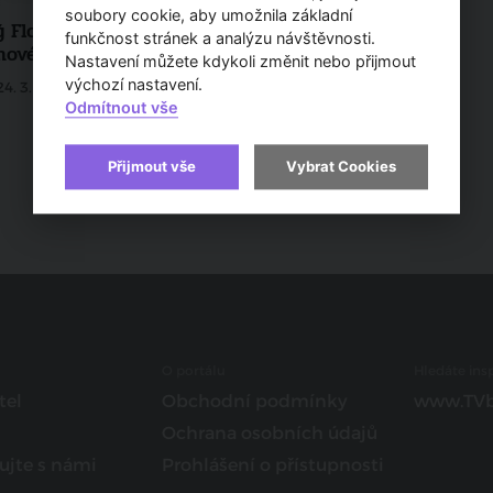
soubory cookie, aby umožnila základní
ý Florenc se v budoucnu
funkčnost stránek a analýzu návštěvnosti.
nové podoby
Nastavení můžete kdykoli změnit nebo přijmout
výchozí nastavení.
24. 3. 2021
Odmítnout vše
Přijmout vše
Vybrat Cookies
O portálu
Hledáte insp
tel
Obchodní podmínky
www.TVb
Ochrana osobních údajů
ujte s námi
Prohlášení o přístupnosti