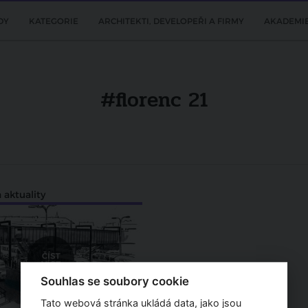
DY
KATEGORIE
ARCHITEKTI, DEVELOPEŘI A FIRMY
AKADEMI
#florenc 21
 aktuality
Souhlas se soubory cookie
Tato webová stránka ukládá data, jako jsou