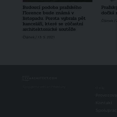
Budoucí podoba pražského
Pražsk
Florence bude známá v
dočká 
listopadu. Porota vybrala pět
Článek / 
kanceláří, které se zúčastní
architektonické soutěže
Článek / 13. 5. 2021
Spojujeme svět architektury
O nás
Provozova
Kontakt
Spoluprac