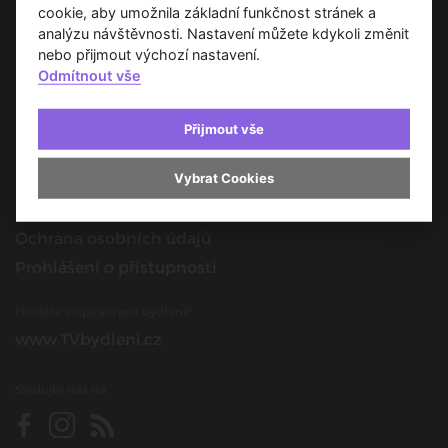
Spojujeme svět architektury
cookie, aby umožnila základní funkčnost stránek a
analýzu návštěvnosti. Nastavení můžete kdykoli změnit
O nás
nebo přijmout výchozí nastavení.
Odmítnout vše
Provozovatel
Kontakt
Přijmout vše
Spolupracujte s námi
Vybrat Cookies
O portálu
Obchodní podmínky
Ochrana osobních údajů
Prohlášení o přístupnosti
Hledáte inspiraci pro bydlení?
www.TVbydleni.cz
Sledujte nás na