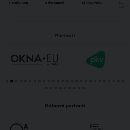
v regionech
a designérů
představuje...
součas
archit
Partneři
Odborní partneři