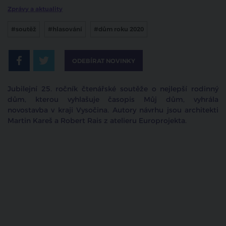
Zprávy a aktuality
#soutěž
#hlasování
#dům roku 2020
ODEBÍRAT NOVINKY
Jubilejní 25. ročník čtenářské soutěže o nejlepší rodinný
dům, kterou vyhlašuje časopis Můj dům, vyhrála
novostavba v kraji Vysočina. Autory návrhu jsou architekti
Martin Kareš a Robert Rais z atelieru Europrojekta.