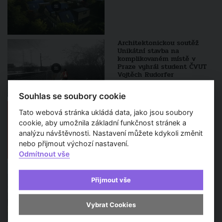
Architektonickou soutěž
Unikátní stavba na
komplikovaném místě v
Praze vyhrál student ČVUT
Vojtěch Rudorfer
Souhlas se soubory cookie
CZECH INTERIOR AWARD
2026: Poslední dny pro
Tato webová stránka ukládá data, jako jsou soubory
registraci projektů
cookie, aby umožnila základní funkčnost stránek a
analýzu návštěvnosti. Nastavení můžete kdykoli změnit
nebo přijmout výchozí nastavení.
Odmítnout vše
Rekonstrukce Pragerových
kostek začíná. Ikonický areál
Přijmout vše
čeká tříletá proměna
Vybrat Cookies