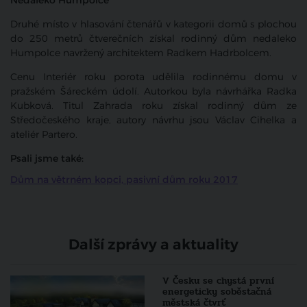
Nedaleko Humpolce
Druhé místo v hlasování čtenářů v kategorii domů s plochou
do 250 metrů čtverečních získal rodinný dům nedaleko
Humpolce navržený architektem Radkem Hadrbolcem.
Cenu Interiér roku porota udělila rodinnému domu v
pražském Šáreckém údolí. Autorkou byla návrhářka Radka
Kubková. Titul Zahrada roku získal rodinný dům ze
Středočeského kraje, autory návrhu jsou Václav Cihelka a
ateliér Partero.
Psali jsme také:
Dům na větrném kopci, pasivní dům roku 2017
Další zprávy a aktuality
V Česku se chystá první
energeticky soběstačná
městská čtvrť