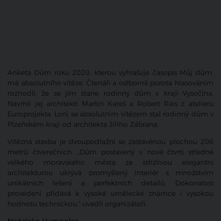
Anketa Dům roku 2020, kterou vyhlašuje časopis Můj dům,
má absolutního vítěze. Čtenáři a odborná porota hlasováním
rozhodli, že se jím stane rodinný dům v kraji Vysočina.
Navrhli jej architekti Martin Kareš a Robert Rais z atelieru
Europrojekta. Loni se absolutním vítězem stal rodinný dům v
Plzeňském kraji od architekta Jiřího Zábrana.
Vítězná stavba je dvoupodlažní se zastavěnou plochou 206
metrů čtverečních. „Dům postavený v nové čtvrti středně
velkého moravského města za střízlivou elegantní
architekturou ukrývá promyšlený interiér s množstvím
unikátních řešení a perfektních detailů. Dokonalost
provedení přidává k vysoké umělecké známce i vysokou
hodnotu technickou," uvedli organizátoři.