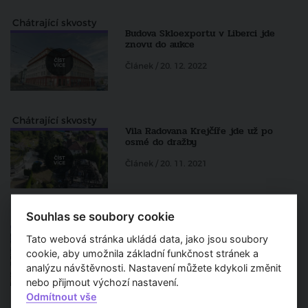
Chátrající skvosty
Budova Skloexportu v Liberci jde
znovu do aukce
Článek / 20. 12. 2022
Chátrající skvosty
Vila Radovana Krejčíře jde už po
osmé do dražby
Článek / 20. 11. 2021
Souhlas se soubory cookie
TV Architect v regionech
Budova bývalé Sparkasse v K. Varech
Tato webová stránka ukládá data, jako jsou soubory
se prodala v dražbě
cookie, aby umožnila základní funkčnost stránek a
Článek / 7. 10. 2021
analýzu návštěvnosti. Nastavení můžete kdykoli změnit
nebo přijmout výchozí nastavení.
Odmítnout vše