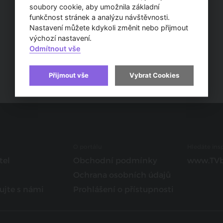
soubory cookie, aby umožnila základní
funkčnost stránek a analýzu návštěvnosti.
Nastavení můžete kdykoli změnit nebo přijmout
výchozí nastavení.
Odmítnout vše
Přijmout vše
Vybrat Cookies
O portálu
Hledáte insp
tel
Obchodní podmínky
www.TVb
Ochrana osobních údajů
ujte s námi
Prohlášení o přístupnosti