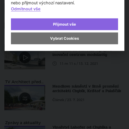
Zprávy a aktuality
nebo přijmout výchozí nastavení.
Na filmovém festivalu v Karlových
Varech vyrostla „šestá kolonáda“
Odmítnout vše
Článek / 1. 7. 2022
Přijmout vše
Vybrat Cookies
Moderní stavby
Nová dimenze modularity. Ve
Vizovicích se otevřelo Vývojové
inovační centrum modularity
11 m 11 s / 13. 12. 2021
TV Architect představuje...
Mendlovo náměstí v Brně promění
architekti Chybík, Krištof a Palaščák
Článek / 23. 7. 2021
Zprávy a aktuality
Vinařství Lahofer od Chybíka a