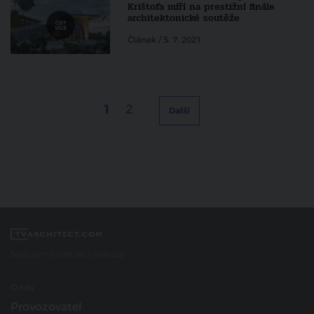
Krištofa míří na prestižní finále
architektonické soutěže
Článek / 5. 7. 2021
1
2
Další
Spojujeme svět architektury
O nás
Provozovatel