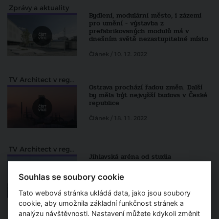
Zprávy a aktuality
Bydlení, modulární město, i zázemí
pro umění - výstavba z
prefabrikovaných modulů má v
dnešním světě nezastupitelné místo
Článek / 10. 12. 2022
TV Architect v regionech
Ostrava prochází řadou změn. Další
by měla být nejvyšší budova v České
republice
Článek / 18. 11. 2022
TV Architect v regionech
Jihlavská aréna od studia
Chybík+Kryštof je zase o krok blíže
realizaci
Souhlas se soubory cookie
Článek / 31. 7. 2022
Tato webová stránka ukládá data, jako jsou soubory
cookie, aby umožnila základní funkčnost stránek a
analýzu návštěvnosti. Nastavení můžete kdykoli změnit