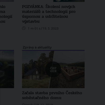
hlo
POZVÁNKA: Školení nových
éma
materiálů a technologií pro
ologií
úspornou a udržitelnou
nou
výstavbu
1 m 01 s / 15. 3. 2023
Zprávy a aktuality
Začala stavba prvního Českého
soběstačného domu
Článek / 18. 11. 2019