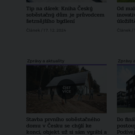
Tip na dárek: Kniha Český
Od mal
soběstačný dům je průvodcem
inovati
šetrnějšího bydlení
úložišt
Článek / 17. 12. 2024
Článek / 
Zprávy a aktuality
Zprávy a
Stavba prvního soběstačného
Do finá
domu v Česku se chýlí ke
postoup
konci, objekt už si sám vyrábí a
Podívej