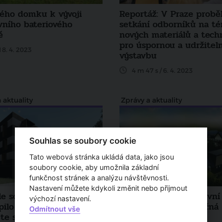
ého domku k vývoji
Reportáž: V Praze probě
vního bateriového
setkání odborníků na t
ě
nových materiálů a techn
pro úspornou a udržitel
18. 4. 2023
výstavbu
4 m 47 s / 6. 4. 2023
 aktuality
Zprávy a aktuality
Souhlas se soubory cookie
Tato webová stránka ukládá data, jako jsou
soubory cookie, aby umožnila základní
funkčnost stránek a analýzu návštěvnosti.
Nastavení můžete kdykoli změnit nebo přijmout
le soutěže Green District
V Česku se chystá první
výchozí nastavení.
ilo osm finalistů.
energeticky soběstačná
Odmítnout vše
te se na jejich návrhy
městská čtvrť