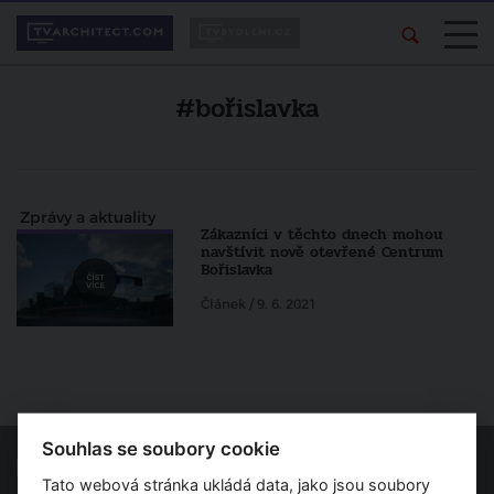
#bořislavka
Zprávy a aktuality
Zákazníci v těchto dnech mohou
navštívit nově otevřené Centrum
Bořislavka
Článek / 9. 6. 2021
Souhlas se soubory cookie
Tato webová stránka ukládá data, jako jsou soubory