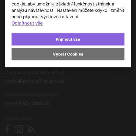
Spojujeme svět architektury
cookie, aby umožnila základní funkčnost stránek a
analýzu návštěvnosti. Nastavení můžete kdykoli změnit
O nás
nebo přijmout výchozí nastavení.
Odmítnout vše
Provozovatel
Kontakt
Přijmout vše
Spolupracujte s námi
Vybrat Cookies
O portálu
Obchodní podmínky
Ochrana osobních údajů
Prohlášení o přístupnosti
Hledáte inspiraci pro bydlení?
www.TVbydleni.cz
Sledujte nás na