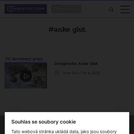
#anke glut
TV Architect představuje
Designérka Anke Glut
14 m 58 s / 18. 4. 2023
Souhlas se soubory cookie
Tato webová stránka ukládá data, jako jsou soubory