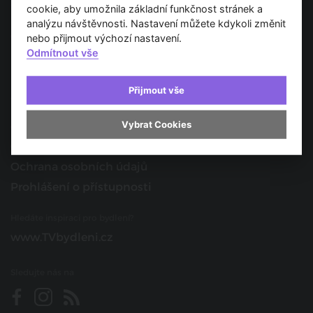
Spojujeme svět architektury
cookie, aby umožnila základní funkčnost stránek a
analýzu návštěvnosti. Nastavení můžete kdykoli změnit
O nás
nebo přijmout výchozí nastavení.
Odmítnout vše
Provozovatel
Kontakt
Přijmout vše
Spolupracujte s námi
Vybrat Cookies
O portálu
Obchodní podmínky
Ochrana osobních údajů
Prohlášení o přístupnosti
Hledáte inspiraci pro bydlení?
www.TVbydleni.cz
Sledujte nás na