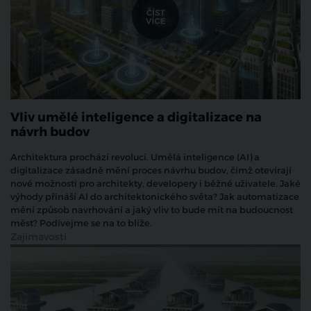
Vliv umělé inteligence a digitalizace na
návrh budov
Architektura prochází revolucí. Umělá inteligence (AI) a
digitalizace zásadně mění proces návrhu budov, čímž otevírají
nové možnosti pro architekty, developery i běžné uživatele. Jaké
výhody přináší AI do architektonického světa? Jak automatizace
mění způsob navrhování a jaký vliv to bude mít na budoucnost
měst? Podívejme se na to blíže.
Zajímavosti