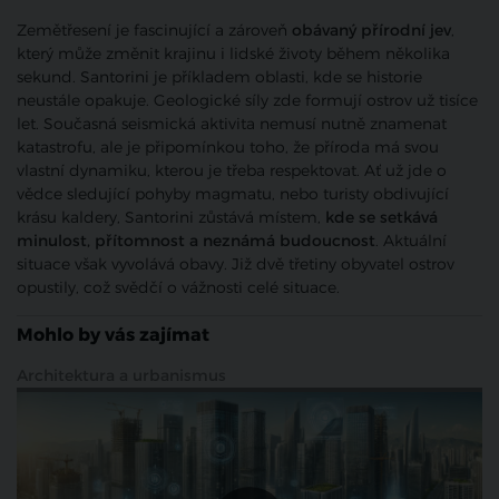
Zemětřesení je fascinující a zároveň
obávaný přírodní jev
,
který může změnit krajinu i lidské životy během několika
sekund. Santorini je příkladem oblasti, kde se historie
neustále opakuje. Geologické síly zde formují ostrov už tisíce
let. Současná seismická aktivita nemusí nutně znamenat
katastrofu, ale je připomínkou toho, že příroda má svou
vlastní dynamiku, kterou je třeba respektovat. Ať už jde o
vědce sledující pohyby magmatu, nebo turisty obdivující
krásu kaldery, Santorini zůstává místem,
kde se setkává
minulost, přítomnost a neznámá budoucnost
. Aktuální
situace však vyvolává obavy. Již dvě třetiny obyvatel ostrov
opustily, což svědčí o vážnosti celé situace.
Mohlo by vás zajímat
Architektura a urbanismus