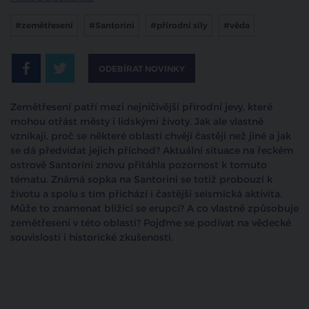
#zemětřesení
#Santorini
#přírodní síly
#věda
ODEBÍRAT NOVINKY
Zemětřesení patří mezi nejničivější přírodní jevy, které
mohou otřást městy i lidskými životy. Jak ale vlastně
vznikají, proč se některé oblasti chvějí častěji než jiné a jak
se dá předvídat jejich příchod? Aktuální situace na řeckém
ostrově Santorini znovu přitáhla pozornost k tomuto
tématu. Známá sopka na Santorini se totiž probouzí k
životu a spolu s tím přichází i častější seismická aktivita.
Může to znamenat blížící se erupci? A co vlastně způsobuje
zemětřesení v této oblasti? Pojďme se podívat na vědecké
souvislosti i historické zkušenosti.