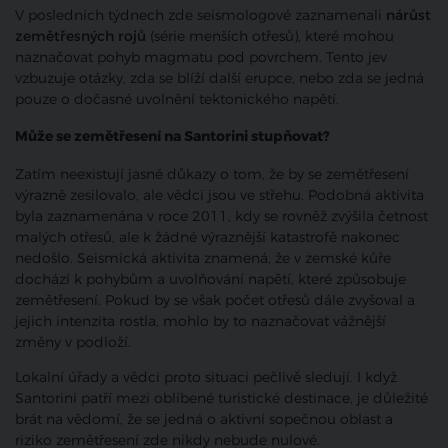
V posledních týdnech zde seismologové zaznamenali
nárůst
zemětřesných rojů
(série menších otřesů), které mohou
naznačovat pohyb magmatu pod povrchem. Tento jev
vzbuzuje otázky, zda se blíží další erupce, nebo zda se jedná
pouze o dočasné uvolnění tektonického napětí.
Může se zemětřesení na Santorini stupňovat?
Zatím neexistují jasné důkazy o tom, že by se zemětřesení
výrazně zesilovalo, ale vědci jsou ve střehu. Podobná aktivita
byla zaznamenána v roce 2011, kdy se rovněž zvýšila četnost
malých otřesů, ale k žádné výraznější katastrofě nakonec
nedošlo. Seismická aktivita znamená, že v zemské kůře
dochází k pohybům a uvolňování napětí, které způsobuje
zemětřesení. Pokud by se však počet otřesů dále zvyšoval a
jejich intenzita rostla, mohlo by to naznačovat vážnější
změny v podloží.
Lokalní úřady a vědci proto situaci pečlivě sledují. I když
Santorini patří mezi oblíbené turistické destinace, je důležité
brát na vědomí, že se jedná o aktivní sopečnou oblast a
riziko zemětřesení zde nikdy nebude nulové.