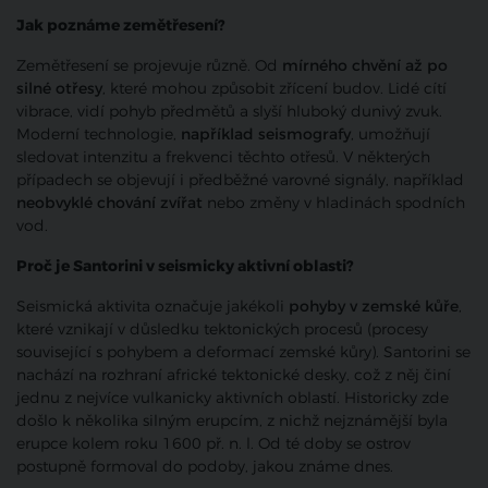
Jak poznáme zemětřesení?
Zemětřesení se projevuje různě. Od
mírného chvění až po
silné otřesy
, které mohou způsobit zřícení budov. Lidé cítí
vibrace, vidí pohyb předmětů a slyší hluboký dunivý zvuk.
Moderní technologie,
například seismografy
, umožňují
sledovat intenzitu a frekvenci těchto otřesů. V některých
případech se objevují i předběžné varovné signály, například
neobvyklé chování zvířat
nebo změny v hladinách spodních
vod.
Proč je Santorini v seismicky aktivní oblasti?
Seismická aktivita označuje jakékoli
pohyby v zemské kůře
,
které vznikají v důsledku tektonických procesů (procesy
související s pohybem a deformací zemské kůry). Santorini se
nachází na rozhraní africké tektonické desky, což z něj činí
jednu z nejvíce vulkanicky aktivních oblastí. Historicky zde
došlo k několika silným erupcím, z nichž nejznámější byla
erupce kolem roku 1600 př. n. l. Od té doby se ostrov
postupně formoval do podoby, jakou známe dnes.