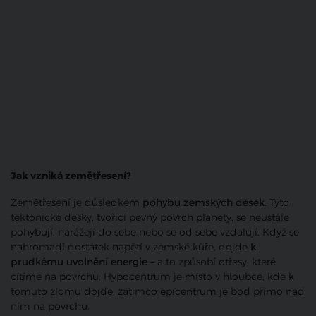
Jak vzniká zemětřesení?
Zemětřesení je důsledkem
pohybu zemských desek
. Tyto
tektonické desky, tvořící pevný povrch planety, se neustále
pohybují, narážejí do sebe nebo se od sebe vzdalují. Když se
nahromadí dostatek napětí v zemské kůře, dojde
k
prudkému uvolnění energie
– a to způsobí otřesy, které
cítíme na povrchu. Hypocentrum je místo v hloubce, kde k
tomuto zlomu dojde, zatímco epicentrum je bod přímo nad
ním na povrchu.