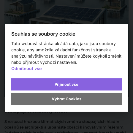
Souhlas se soubory cookie
Tato webová stránka ukládá data, jako jsou soubory
cookie, aby umožnila základní funkčnost stránek a
analýzu návštěvnosti. Nastavení můžete kdykoli změnit
nebo přijmout výchozí nastavení.
Odmítnout vše
Přijmout vše
Vybrat Cookies
Plovoucí architektura: Inovativní řešení pro
stoupající hladiny moří
S rostoucí hrozbou klimatických změn a stoupajících hladin
oceánů se architekti a urbanisté obrací k inovativním řešením.
Jedním z nich je plovoucí architektura – koncept, který by mohl