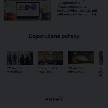
TVbydleni.cz a
TVarchitect.com do
historického rekordu půl
milionu návštěv za měsíc
Doporučené pořady
TV Architect
Díla architektů
TV Architect
Osobno
v regionech
a designérů
představuje...
součas
archit
Partneři