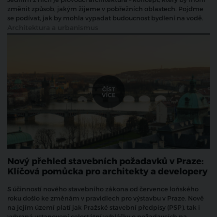
změnit způsob, jakým žijeme v pobřežních oblastech. Pojďme
se podívat, jak by mohla vypadat budoucnost bydlení na vodě.
Architektura a urbanismus
Nový přehled stavebních požadavků v Praze:
Klíčová pomůcka pro architekty a developery
S účinností nového stavebního zákona od července loňského
roku došlo ke změnám v pravidlech pro výstavbu v Praze. Nově
na jejím území platí jak Pražské stavební předpisy (PSP), tak i
vybraná ustanovení celostátní vyhlášky o požadavcích na