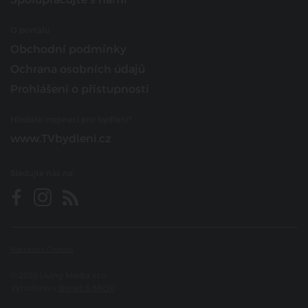
O portálu
Obchodní podmínky
Ochrana osobních údajů
Prohlášení o přístupnosti
Hledáte inspiraci pro bydlení?
www.TVbydleni.cz
Sledujte nás na
Nastavení Cookies
© 2026 Living Media s.r.o.
Vytvořeno v
Beneš & Michl