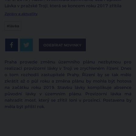
Lávka v pražské Troji, která se koncem roku 2017 zřítila
Zprávy a aktuality
#lávka
ODEBÍRAT NOVINKY
Praha provede změnu územního plánu nezbytnou pro
realizaci provizorní lávky v Troji ve zrychleném řízení. Dnes
o tom rozhodli zastupitelé Prahy. Řízení by se tak mělo
zkrátit až o půl roku a změna plánu by mohla být hotova
na začátku roku 2019. Stavbu lávky komplikuje absence
původní lávky v územním plánu. Provizorní lávka má
nahradit most, který se zřítil loni v prosinci. Postavena by
měla být příští rok.