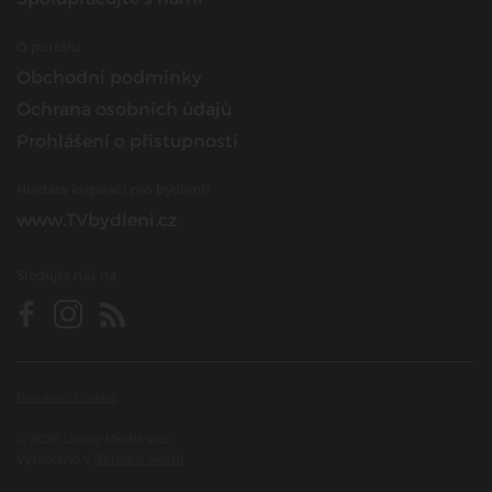
O portálu
Obchodní podmínky
Ochrana osobních údajů
Prohlášení o přístupnosti
Hledáte inspiraci pro bydlení?
www.TVbydleni.cz
Sledujte nás na
Nastavení Cookies
© 2026 Living Media s.r.o.
Vytvořeno v
Beneš & Michl