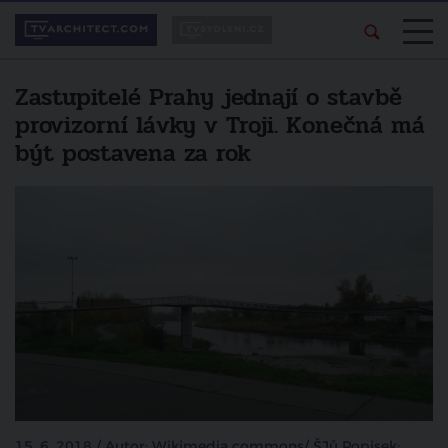
Zastupitelé Prahy jednají o stavbě
provizorní lávky v Troji. Konečná má
být postavena za rok
15. 6. 2018 / Autor: Wikimedia commons/ ŠJů Popisek: