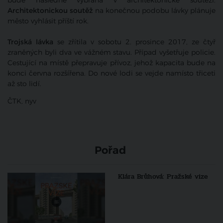
bude následně vybrána v architektonické soutěži.
Architektonickou soutěž
na konečnou podobu lávky plánuje
město vyhlásit příští rok.
Trojská lávka
se zřítila v sobotu 2. prosince 2017, ze čtyř
zraněných byli dva ve vážném stavu. Případ vyšetřuje policie.
Cestující na místě přepravuje přívoz, jehož kapacita bude na
konci června rozšířena. Do nové lodi se vejde namísto třiceti
až sto lidí.
ČTK, nyv
Pořad
Klára Brůhová: Pražské vize