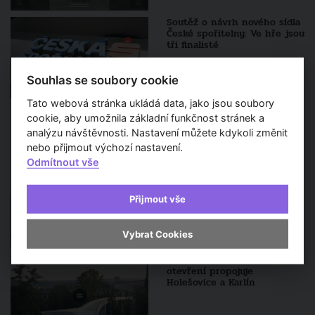
Soutěž o návrh nového sídla
České spořitelny: Ve hře jsou
tři finalisté
Souhlas se soubory cookie
Tato webová stránka ukládá data, jako jsou soubory
cookie, aby umožnila základní funkčnost stránek a
Sledujte také
analýzu návštěvnosti. Nastavení můžete kdykoli změnit
nebo přijmout výchozí nastavení.
Odmítnout vše
Štvanická lávka oslavila první
výročí: Jak změnila Prahu?
Přijmout vše
Vybrat Cookies
Štvanická lávka: Rok od
otevření propojuje
Holešovice a Karlín