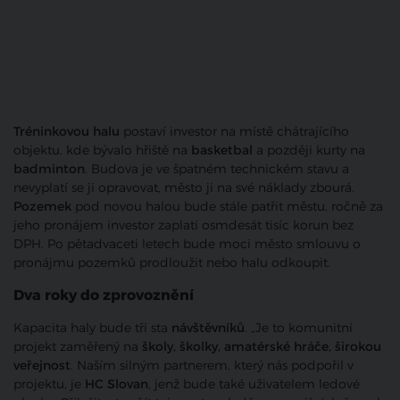
Tréninkovou halu
postaví investor na místě chátrajícího
objektu, kde bývalo hřiště na
basketbal
a později kurty na
badminton
. Budova je ve špatném technickém stavu a
nevyplatí se ji opravovat, město ji na své náklady zbourá.
Pozemek
pod novou halou bude stále patřit městu, ročně za
jeho pronájem investor zaplatí osmdesát tisíc korun bez
DPH. Po pětadvaceti letech bude moci město smlouvu o
pronájmu pozemků prodloužit nebo halu odkoupit.
Dva roky do zprovoznění
Kapacita haly bude tři sta
návštěvníků
. „Je to komunitní
projekt zaměřený na
školy, školky, amatérské hráče, širokou
veřejnost
. Naším silným partnerem, který nás podpořil v
projektu, je
HC Slovan
, jenž bude také uživatelem ledové