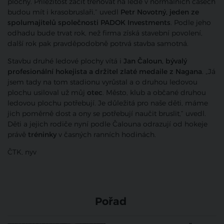
plochy. Příležitost začít trénovat na ledě v normálních časech
budou mít i krasobruslaři,“ uvedl
Petr Novotný, jeden ze
spolumajitelů společnosti PADOK Investments
. Podle jeho
odhadu bude trvat rok, než firma získá stavební povolení,
další rok pak pravděpodobně potrvá stavba samotná.
Stavbu druhé ledové plochy vítá i
Jan Čaloun, bývalý
profesionální hokejista a držitel zlaté medaile z Nagana
. „Já
jsem tady na tom stadionu vyrůstal a o druhou ledovou
plochu usiloval už můj
otec
. Město, klub a občané druhou
ledovou plochu potřebují. Je důležitá pro naše děti, máme
jich poměrně dost a ony se potřebují naučit bruslit,“ uvedl.
Děti a jejich rodiče nyní podle Čalouna odrazují od hokeje
právě
tréninky
v časných ranních hodinách.
ČTK, nyv
Pořad