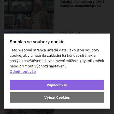
Fakulta architektury ČVUT
zahájila akademický rok
Vítěz Národní ceny za
architekturu: Sportovní hala
v Dolních Břežanech
Souhlas se soubory cookie
Tato webová stránka ukládá data, jako jsou soubory
cookie, aby umožnila základní funkčnost stránek a
analýzu návštěvnosti. Nastavení můžete kdykoli změnit
nebo přijmout výchozí nastavení.
Odmítnout vše
Sledujte také
Přijmout vše
Historickým městem roku
2023 se stal Žatec
Vybrat Cookies