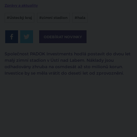
Zprávy a aktuality
#Ústecký kraj
#zimní stadion
#hala
ODEBÍRAT NOVINKY
Společnost PADOK Investments hodlá postavit do dvou let
malý zimní stadion v Ústí nad Labem. Náklady jsou
odhadovány zhruba na osmdesát až sto milionů korun.
Investice by se měla vrátit do deseti let od zprovoznění.