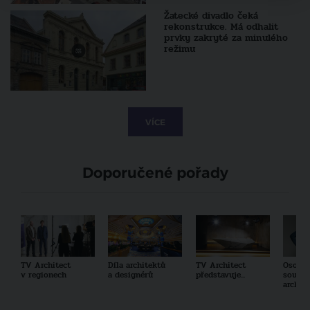
Žatecké divadlo čeká
rekonstrukce. Má odhalit
prvky zakryté za minulého
režimu
VÍCE
Doporučené pořady
TV Architect
Díla architektů
TV Architect
Osobno
v regionech
a designérů
představuje...
součas
archit