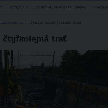
DY
KATEGORIE
ARCHITEKTI, DEVELOPEŘI A FIRMY
AKADEMI
ta a urbanismus
V Praze povede nová čtyřkolejná trať
čtyřkolejná trať