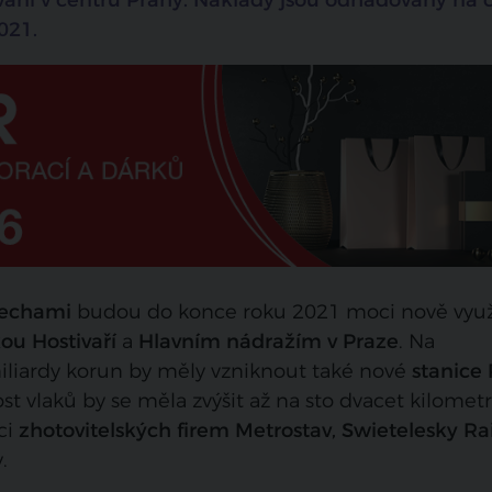
vání v centru Prahy. Náklady jsou odhadovány na č
021.
Čechami
budou do konce roku 2021 moci nově využ
ou Hostivaří
a
Hlavním nádražím v Praze
. Na
miliardy korun by měly vzniknout také nové
stanice
ost vlaků by se měla zvýšit až na sto dvacet kilomet
ci
zhotovitelských firem Metrostav, Swietelesky Ra
.