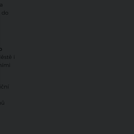
a
í do
o
ěstě i
ními
iční
nů