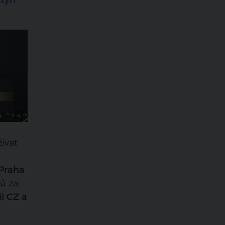
tyři
ívat
 Praha
rů za
il CZ a