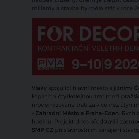
naopak zrušeny. Cílem je zlepšit cesto
miliardy a stavba by měla stát v roce 2
Vlaky
spojující hlavní město s
jižními 
kapacitní
čtyřkolejnou trať
mezi
pražsk
modernizované trati za více než čtyři 
– Zahradní Město a Praha–Eden
. Rychl
hodinu. Projekt dnes představili zástup
SMP CZ
při slavnostním zahájení stavby