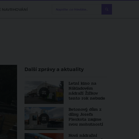
E NAVRHOVÁNÍ
Další zprávy a aktuality
Letní kino na
Nákladovém
nádraží Žižkov
tento rok nebude
Betonový dům z
dílny Josefa
Pleskota zaujme
svou mohutností
Nová nádražní