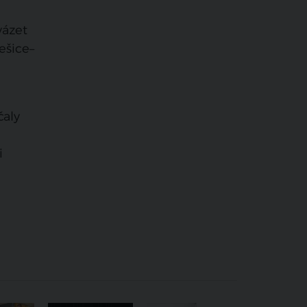
vázet
ešice–
čaly
n
i