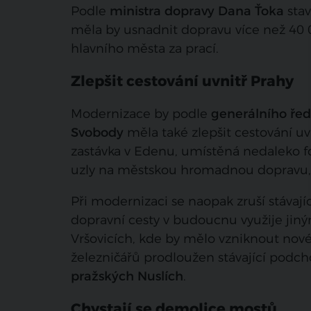
Podle
ministra dopravy Dana Ťoka
stav
měla by usnadnit dopravu více než 40 0
hlavního města za prací.
Zlepšit cestování uvnitř Prahy
Modernizace by podle
generálního ředi
Svobody
měla také zlepšit cestování u
zastávka v Edenu, umístěná nedaleko f
uzly na městskou hromadnou dopravu,“
Při modernizaci se naopak zruší stávajíc
dopravní cesty v budoucnu využije jin
Vršovicích, kde by mělo vzniknout nov
železničářů prodloužen stávající pod
pražských Nuslích
.
Chystají se demolice mostů