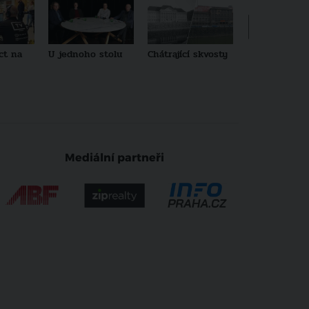
ct na
U jednoho stolu
Chátrající skvosty
Architekti no
generace
Mediální partneři