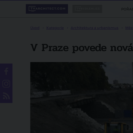
POŘA
Úvod
Kategorie
Architektura a urbanismus
Měs
V Praze povede nová 