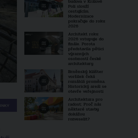
budova v Králově
Poli slouží
cestujícím.
Modernizace
pokračuje do roku
2026
Architekt roku
2026 vstupuje do
finále. Porota
představila pětici
výrazných
osobností české
architektury
Brněnský klášter
voršilek čeká
rozsáhlá proměna.
Historický areál se
otevře veřejnosti
Architektura pro
radost: Proč nás
INKY
některé stavby
dokážou
rozveselit?
u