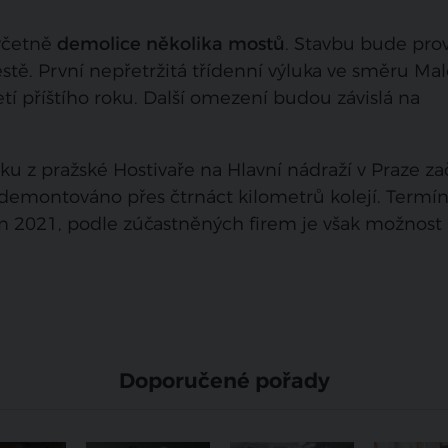
 včetně
demolice několika mostů
. Stavbu bude pro
ě. První nepřetržitá třídenní výluka ve směru Mal
etí příštího roku. Další omezení budou závislá na
u z pražské Hostivaře na Hlavní nádraží v Praze za
m demontováno přes čtrnáct kilometrů kolejí. Termí
n 2021, podle zúčastněných firem je však možnost 
Doporučené pořady