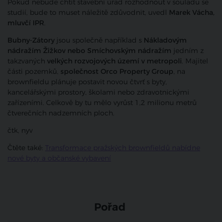
Pokud nebude chtít stavební úřad rozhodnout v souladu se
studií, bude to muset náležitě zdůvodnit, uvedl
Marek Vácha,
mluvčí IPR
.
Bubny-Zátory
jsou společně například s
Nákladovým
nádražím Žižkov nebo Smíchovským nádražím
jedním z
takzvaných
velkých rozvojových území v metropoli
. Majitel
části pozemků,
společnost Orco Property Group
, na
brownfieldu plánuje postavit novou čtvrť s byty,
kancelářskými prostory, školami nebo zdravotnickými
zařízeními. Celkově by tu mělo vyrůst 1,2 milionu metrů
čtverečních nadzemních ploch.
čtk, nyv
Čtěte také:
Transformace pražských brownfieldů nabídne
nové byty a občanské vybavení
Pořad