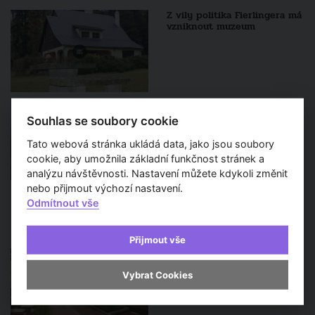
Z vily politika Fierlingera má
vzniknout muzeum
Stempel & Tesař architekti:
Co jsme dokázali za deset let
Souhlas se soubory cookie
Tato webová stránka ukládá data, jako jsou soubory
cookie, aby umožnila základní funkčnost stránek a
analýzu návštěvnosti. Nastavení můžete kdykoli změnit
nebo přijmout výchozí nastavení.
Odmítnout vše
Sledujte také
Přijmout vše
Budoucnost Prahy závisí na
brownfieldech
Vybrat Cookies