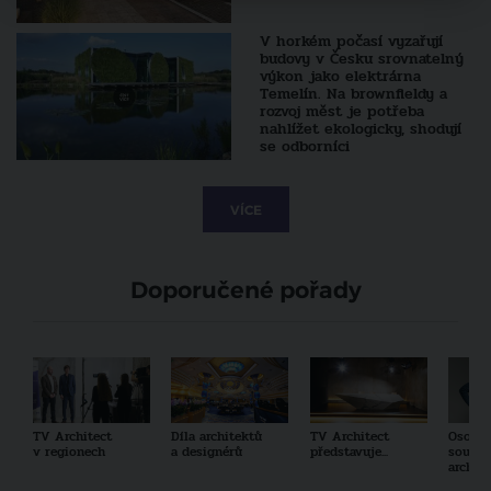
V horkém počasí vyzařují
budovy v Česku srovnatelný
výkon jako elektrárna
Temelín. Na brownfieldy a
rozvoj měst je potřeba
nahlížet ekologicky, shodují
se odborníci
VÍCE
Doporučené pořady
TV Architect
Díla architektů
TV Architect
Osobno
v regionech
a designérů
představuje...
součas
archit