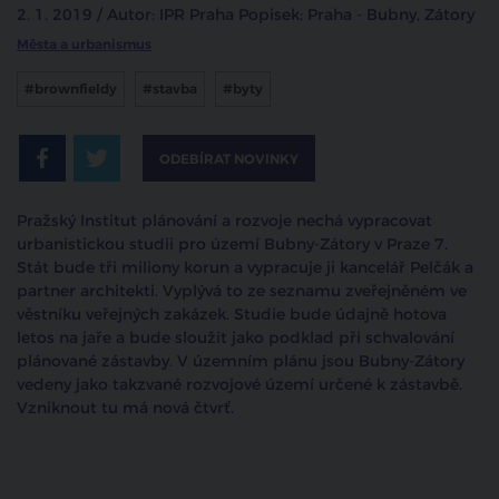
2. 1. 2019 / Autor: IPR Praha Popisek: Praha - Bubny, Zátory
Města a urbanismus
#brownfieldy
#stavba
#byty
ODEBÍRAT NOVINKY
Pražský Institut plánování a rozvoje nechá vypracovat
urbanistickou studii pro území Bubny-Zátory v Praze 7.
Stát bude tři miliony korun a vypracuje ji kancelář Pelčák a
partner architekti. Vyplývá to ze seznamu zveřejněném ve
věstníku veřejných zakázek. Studie bude údajně hotova
letos na jaře a bude sloužit jako podklad při schvalování
plánované zástavby. V územním plánu jsou Bubny-Zátory
vedeny jako takzvané rozvojové území určené k zástavbě.
Vzniknout tu má nová čtvrť.