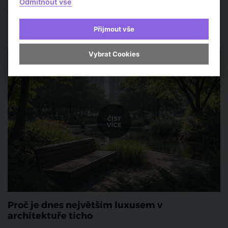
Odmítnout vše
nové možnosti pro architekty, developery i běžné uživatele. Jaké
výhody přináší AI do architektonického světa? Jak automatizace
mění způsob navrhování a jaký vliv to bude mít na budoucnost
Přijmout vše
měst? Podívejme se na to blíže.
Architektura a urbanismus
Vybrat Cookies
Proč je dnes největším luxusem v
architektuře ticho