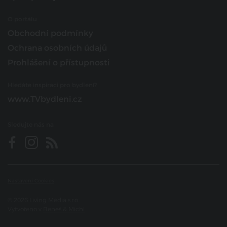
O portálu
Obchodní podmínky
Ochrana osobních údajů
Prohlášení o přístupnosti
Hledáte inspiraci pro bydlení?
www.TVbydleni.cz
Sledujte nás na
Nastavení Cookies
© 2026 Living Media s.r.o.
Vytvořeno v
Beneš & Michl