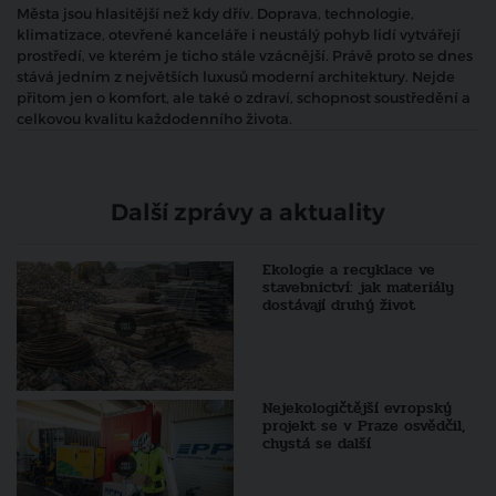
Města jsou hlasitější než kdy dřív. Doprava, technologie,
klimatizace, otevřené kanceláře i neustálý pohyb lidí vytvářejí
prostředí, ve kterém je ticho stále vzácnější. Právě proto se dnes
stává jedním z největších luxusů moderní architektury. Nejde
přitom jen o komfort, ale také o zdraví, schopnost soustředění a
celkovou kvalitu každodenního života.
Další zprávy a aktuality
Ekologie a recyklace ve
stavebnictví: jak materiály
dostávají druhý život
Nejekologičtější evropský
projekt se v Praze osvědčil,
chystá se další