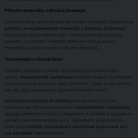
Přírodní materiály a dlouhá životnost
Udržitelnost se promítá také do výběru materiálů. Preferují se
přírodní a recyklovatelné materiály s dlouhou životností
.
Důležitá je nejen estetika, ale i celková ekologická stopa
projektu. Architekti i investoři stále více sledují původ
materiálů a jejich dopad na životní prostředí.
Technologie a chytré řízení
Moderní zahrady využívají technologie pro efektivnější
správu.
Automatické zavlažovací
systémy reagují na aktuální
počasí a snižují spotřebu vody. Osvětlení i další prvky lze řídit
tak, aby byly energeticky úsporné a šetrné k okolí.
Udržitelná zahradní architektura
dnes není pouhým
trendem, ale přirozenou součástí
odpovědného navrhování
.
Spojuje estetickou kvalitu s respektem k přírodě a reaguje na
aktuální environmentální výzvy. Výsledkem jsou prostory,
které jsou
funkční, dlouhodobě udržitelné a přínosné pro
své uživatele
i okolní krajinu.