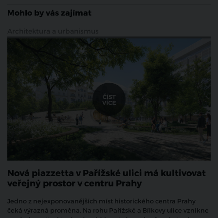
Mohlo by vás zajímat
Architektura a urbanismus
Nová piazzetta v Pařížské ulici má kultivovat
veřejný prostor v centru Prahy
Jedno z nejexponovanějších míst historického centra Prahy
čeká výrazná proměna. Na rohu Pařížské a Bílkovy ulice vznikne