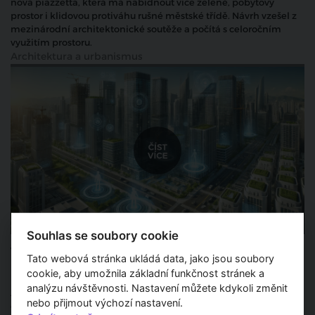
nová piazzetta, která má nabídnout více zeleně, pobytový
prostor i klidovou protiváhu rušné městské třídě. Návrh vzešel z
mezinárodní architektonické soutěže a počítá s celoročním
využitím prostoru.
Architektura a urbanismus
Souhlas se soubory cookie
Vliv umělé inteligence a digitalizace na
Tato webová stránka ukládá data, jako jsou soubory
návrh budov
cookie, aby umožnila základní funkčnost stránek a
analýzu návštěvnosti. Nastavení můžete kdykoli změnit
Architektura prochází revolucí. Umělá inteligence (AI) a
nebo přijmout výchozí nastavení.
digitalizace zásadně mění proces návrhu budov, čímž otevírají