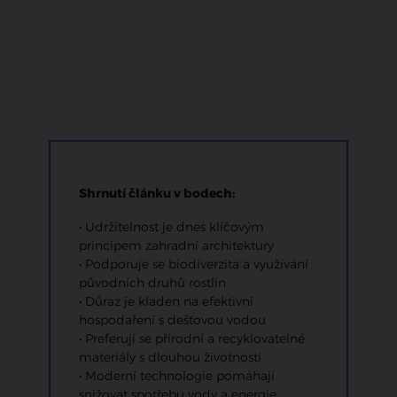
Shrnutí článku v bodech:
• Udržitelnost je dnes klíčovým
principem zahradní architektury
• Podporuje se biodiverzita a využívání
původních druhů rostlin
• Důraz je kladen na efektivní
hospodaření s dešťovou vodou
• Preferují se přírodní a recyklovatelné
materiály s dlouhou životností
• Moderní technologie pomáhají
snižovat spotřebu vody a energie