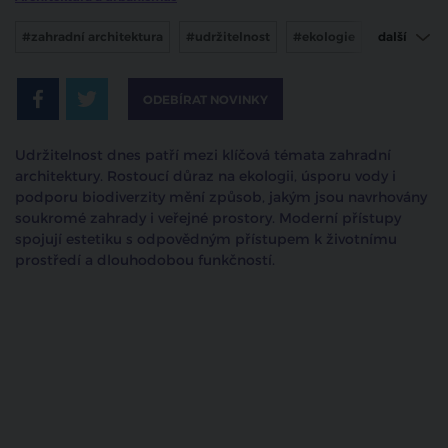
#zahradní architektura
#udržitelnost
#ekologie
další
#přírodní zahrady
ODEBÍRAT NOVINKY
Udržitelnost dnes patří mezi klíčová témata zahradní
architektury. Rostoucí důraz na ekologii, úsporu vody i
podporu biodiverzity mění způsob, jakým jsou navrhovány
soukromé zahrady i veřejné prostory. Moderní přístupy
spojují estetiku s odpovědným přístupem k životnímu
prostředí a dlouhodobou funkčností.