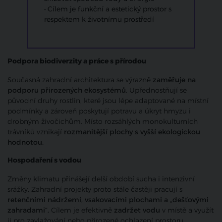
• Cílem je funkční a estetický prostor s
respektem k životnímu prostředí
Podpora biodiverzity a práce s přírodou
Současná zahradní architektura se výrazně
zaměřuje na
podporu přirozených ekosystémů
. Upřednostňují se
původní druhy rostlin, které jsou lépe adaptované na místní
podmínky a zároveň poskytují potravu a úkryt hmyzu i
drobným živočichům. Místo rozsáhlých monokulturních
trávníků vznikají
rozmanitější plochy s vyšší ekologickou
hodnotou.
Hospodaření s vodou
Změny klimatu přinášejí delší období sucha i intenzivní
srážky. Zahradní projekty proto stále častěji pracují s
retenčními nádržemi, vsakovacími plochami a „dešťovými
zahradami“.
Cílem je efektivně
zadržet vodu
v místě a využít
ji pro zavlažování nebo přirozené ochlazení prostoru.