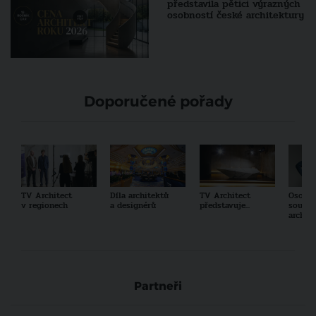
představila pětici výrazných
osobností české architektury
Doporučené pořady
TV Architect
Díla architektů
TV Architect
Osobno
v regionech
a designérů
představuje...
součas
archit
Partneři