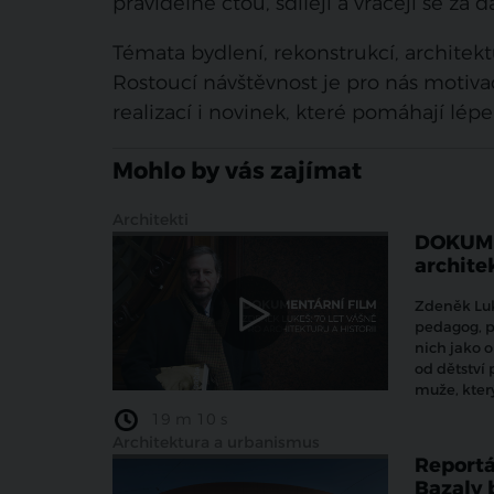
pravidelně čtou, sdílejí a vracejí se za da
Témata bydlení, rekonstrukcí, architekt
Rostoucí návštěvnost je pro nás motivac
realizací i novinek, které pomáhají lé
Mohlo by vás zajímat
Architekti
DOKUMEN
architek
Zdeněk Luke
pedagog, pu
nich jako 
od dětství
muže, který
19 m 10 s
Architektura a urbanismus
Reportá
Bazaly 