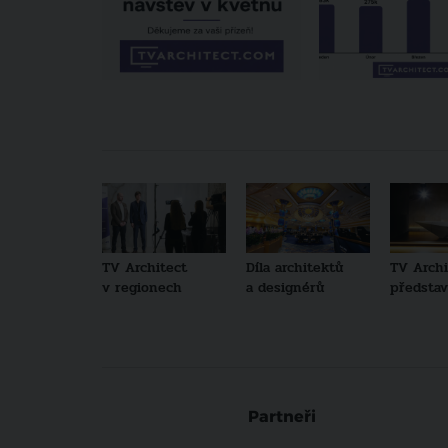
TV Architect
Díla architektů
TV Archi
v regionech
a designérů
představu
Partneři