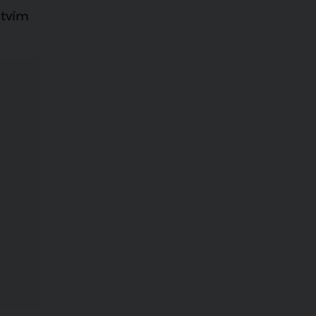
ctvím