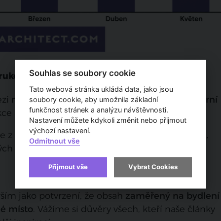
Souhlas se soubory cookie
trukce a architektura
Tato webová stránka ukládá data, jako jsou
ezi
nejčtenější témata patří inspirace pro moderní
soubory cookie, aby umožnila základní
funkčnost stránek a analýzu návštěvnosti.
ce a novinky ze světa architektury.
Nastavení můžete kdykoli změnit nebo přijmout
výchozí nastavení.
e z oblasti
developmentu, energetických úspor,
Odmítnout vše
ch měst a veřejného prostoru.
Přijmout vše
Vybrat Cookies
ím jako potvrzení, že obsah
zaměřený na bydlení
né místo
. Vážíme si důvěry všech, kteří naše články