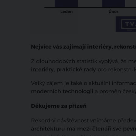
Nejvíce vás zajímají interiéry, rekons
Z dlouhodobých statistik vyplývá, že m
interiéry, praktické rady
pro rekonstruk
Velký zájem je také o aktuální informac
moderních technologií
a proměn český
Děkujeme za přízeň
Rekordní návštěvnost vnímáme předevš
architekturu má mezi čtenáři své pev