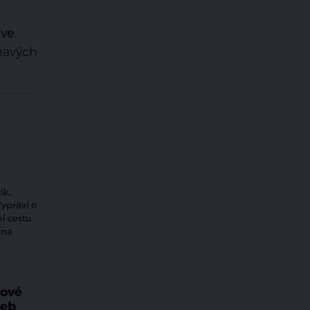
íve
.
ímavých
ik,
Vypráví o
í cestu
 na
Nové
veb