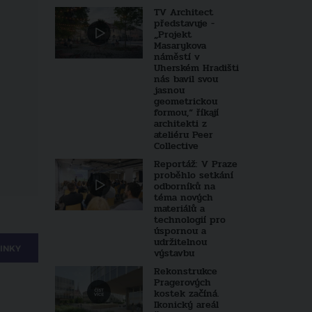
TV Architect
představuje -
„Projekt
Masarykova
náměstí v
Uherském Hradišti
nás bavil svou
jasnou
geometrickou
formou,“ říkají
architekti z
ateliéru Peer
Collective
Reportáž: V Praze
proběhlo setkání
odborníků na
téma nových
materiálů a
technologií pro
úspornou a
udržitelnou
INKY
výstavbu
Rekonstrukce
Pragerových
kostek začíná.
Ikonický areál