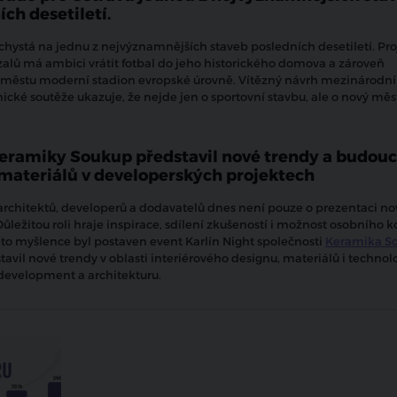
ch desetiletí.
 chystá na jednu z nejvýznamnějších staveb posledních desetiletí. Pro
alů má ambici vrátit fotbal do jeho historického domova a zároveň
městu moderní stadion evropské úrovně. Vítězný návrh mezinárodní
ické soutěže ukazuje, že nejde jen o sportovní stavbu, ale o nový měs
eramiky Soukup představil nové trendy a budou
materiálů v developerských projektech
architektů, developerů a dodavatelů dnes není pouze o prezentaci n
ůležitou roli hraje inspirace, sdílení zkušeností i možnost osobního k
éto myšlence byl postaven event Karlín Night společnosti
Keramika S
tavil nové trendy v oblasti interiérového designu, materiálů i techno
 development a architekturu.