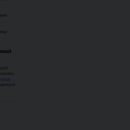
jekt
tský
cnost
ových
ontaktu.
oukup
,
logických