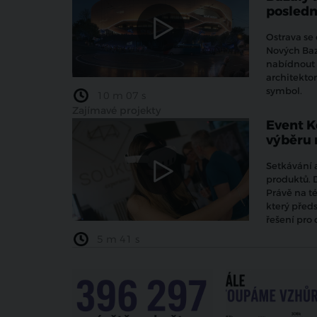
poslední
Ostrava se
Nových Baz
nabídnout 
architekton
symbol.
10 m 07 s
Zajímavé projekty
Event K
výběru 
Setkávání 
produktů. D
Právě na t
který předs
řešení pro
5 m 41 s