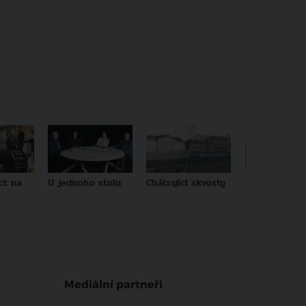
ct na
U jednoho stolu
Chátrající skvosty
Architekti no
generace
Mediální partneři