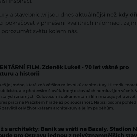
lší inspirací.
ury a stavebnictví jsou dnes
aktuálnější než kdy dř
í pokračovat v přinášení kvalitních informací, zaj
pe porozumět světu kolem nás.
TÁRNÍ FILM: Zdeněk Lukeš - 70 let vášně pro
turu a historii
š je jméno, které zná většina milovníků architektury. Historik, teoret
blicista, ale především člověk, který o stavbách nemluví jen věcně. 
o starých známých. Celovečerní dokumentární film mapuje jeho životn
 přes práci na Pražském hradě až po současnost. Nabízí osobní pohled
 zasvětil celý život krásám architektury a jejím příběhům.
ž s architekty: Baník se vrátí na Bazaly. Stadion 
bude pro Ostravu jednou z nejvýznamnějších sta