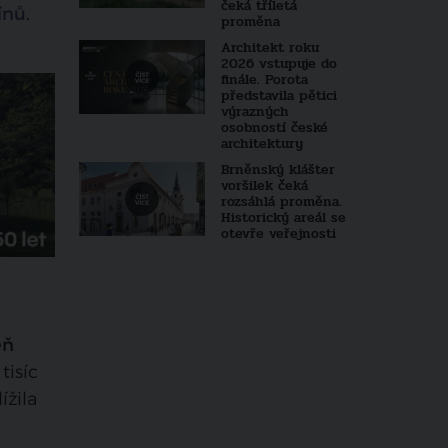
čeká tříletá
ínů.
proměna
Architekt roku
2026 vstupuje do
finále. Porota
představila pětici
výrazných
osobností české
architektury
Brněnský klášter
voršilek čeká
rozsáhlá proměna.
Historický areál se
otevře veřejnosti
eň
isíc
ížila