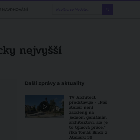
E NAVRHOVÁNÍ
cky nejvyšší
Další zprávy a aktuality
TV Architect
představuje - „Náš
ateliér není
založený na
jednom geniálním
architektovi, ale je
to týmová práce,“
říká Tomáš Bindr z
Ateliéru 38