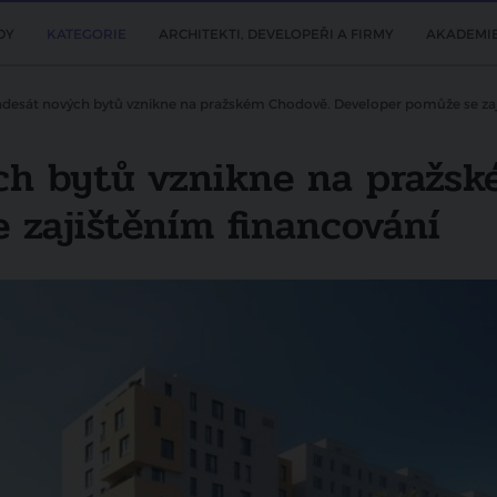
DY
KATEGORIE
ARCHITEKTI, DEVELOPEŘI A FIRMY
AKADEMI
desát nových bytů vznikne na pražském Chodově. Developer pomůže se zaj
ch bytů vznikne na pražsk
 zajištěním financování