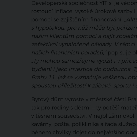
Developerská společnost YIT si je věd
rostoucí inflace, vysoké úrokové sazby
pomoci se zajištěním financování.
„Akt
s hypotékou, pro něž může být pořízen
našim klientům pomoci a najít společně
zefektivní vynaložené náklady. V rámci s
našich finančních poradců,“
popisuje o
„Ty mohou samozřejmě využít i v případě
bydlení i jako investice do budoucna. T
Prahy 11, jež se vyznačuje veškerou ob
spoustou příležitostí k zábavě, sportu i
Bytový dům vyroste v městské části Pra
tak pro rodiny s dětmi – ty potěší ma
v těsném sousedství. V nejbližším okolí
kavárny, pošta, poliklinika a řada služ
během chvilky dojet do největšího ob