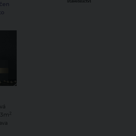
stavebnictví
nčen
to
vá
2
 33m
ava