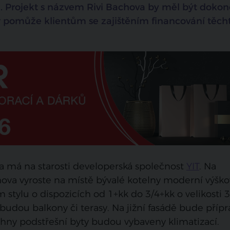
u. Projekt s názvem Rivi Bachova by měl být doko
r pomůže klientům se zajištěním financování těch
a má na starosti developerská společnost
YIT
. Na
va vyroste na místě bývalé kotelny moderní výško
 stylu o dispozicích od 1+kk do 3/4+kk o velikosti
budou balkony či terasy. Na jižní fasádě bude přípr
hny podstřešní byty budou vybaveny klimatizací.