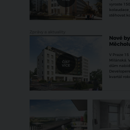
vyroste 150
kolaudace 
stěhovat k
Zprávy a aktuality
Nové by
Měchol
V Praze 15
Milánská. V
dům nabídn
Developere
kvartál rok