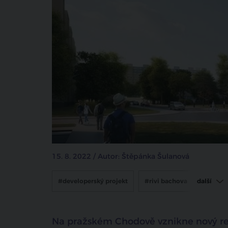
15. 8. 2022 / Autor: Štěpánka Šulanová
#developerský projekt
#rivi bachova
další
#YIT
#bytová výstavba
Na pražském Chodově vznikne nový rez