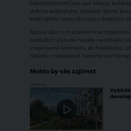
Samozřejmostí jsou pak sklepy, kočárkár
dvěma autovýtahy. Součástí domu bude
květinářství nebo obchod s drobným z
Bytový dům s moderními architektoni
podlažích plynule naváže na stávající p
inspirovaná severskou architekturou, pro
Fasádu v nadčasové barevné kombinaci ož
Mohlo by vás zajímat
Veletrhy
Vybírát
develop