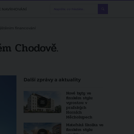
E NAVRHOVÁNÍ
ištěním financování
ém Chodově.
Další zprávy a aktuality
Nové byty ve
finském stylu
vyrostou v
pražských
Horních
Měcholupech
Mateřská školka ve
finském stylu