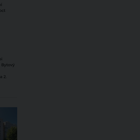
ní
oct
pi
. Bytový
a 2.