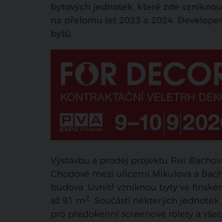
bytových jednotek, které zde vznikno
na přelomu let 2023 a 2024. Develope
bytů.
Výstavbu a prodej projektu Rivi Bachov
Chodově mezi ulicemi Mikulova a Bacho
budova. Uvnitř vzniknou byty ve finském
2
až 91 m
. Součástí některých jednotek 
pro předokenní screenové rolety a všec