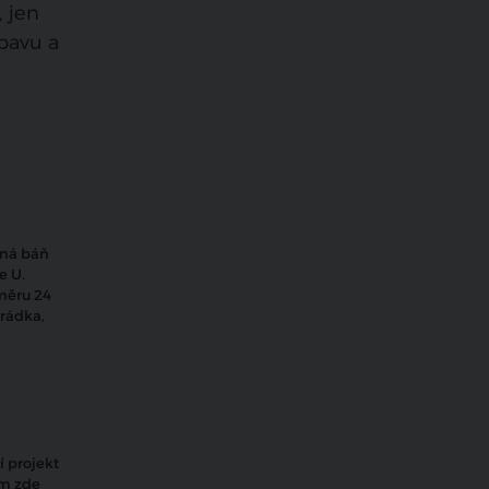
 jen
bavu a
ená báň
e U.
měru 24
hrádka,
í projekt
em zde