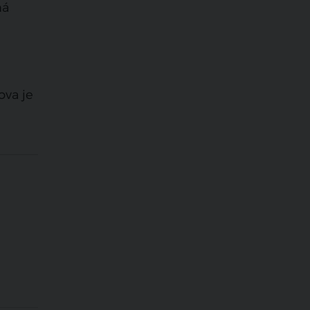
ná
ova je