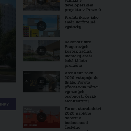
vznikla v
developerském
projektu v Praze 9
Prefabrikace jako
směr udržitelné
výstavby
Rekonstrukce
Pragerových
kostek začíná.
Ikonický areál
čeká tříletá
proměna
Architekt roku
2026 vstupuje do
finále. Porota
představila pětici
výrazných
osobností české
architektury
INKY
Fórum stavebnictví
2026 nabídne
debatu o
budoucnosti
českého