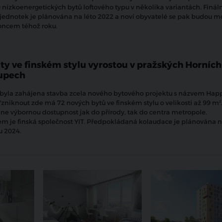
 nízkoenergetických bytů loftového typu v několika variantách. Finál
jednotek je plánována na léto 2022 a noví obyvatelé se pak budou m
oncem téhož roku.
ty ve finském stylu vyrostou v pražských Horních
upech
 byla zahájena stavba zcela nového bytového projektu s názvem Hap
zniknout zde má 72 nových bytů ve finském stylu o velikosti až 99 m²
e výbornou dostupnost jak do přírody, tak do centra metropole.
m je finská společnost YIT.
Předpokládaná kolaudace je plánována n
u 2024.