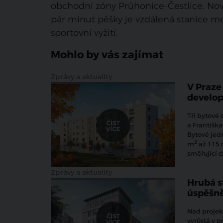
obchodní zóny Průhonice-Čestlice. Noví
pár minut pěšky je vzdálená stanice me
sportovní vyžití.
Mohlo by vás zajímat
Zprávy a aktuality
V Praze
develo
Tři bytové
a Františk
Bytové jed
2
m
až 115
směřující 
Zprávy a aktuality
Hrubá s
úspěšn
Nad projek
vyrůstá
v p