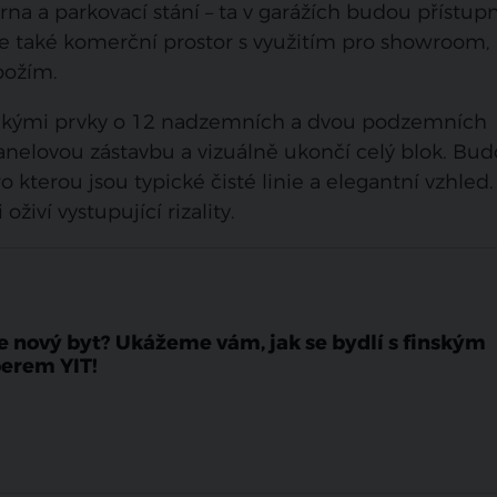
na a parkovací stání – ta v garážích budou přístup
 také komerční prostor s využitím pro showroom,
božím.
ckými prvky o 12 nadzemních a dvou podzemních
anelovou zástavbu a vizuálně ukončí celý blok. Bud
 kterou jsou typické čisté linie a elegantní vzhled.
iví vystupující rizality.
e nový byt? Ukážeme vám, jak se bydlí s finským
erem YIT!