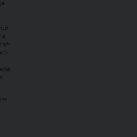
je
íme
 a
rvis
vá:
litě
a
les,
,