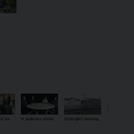
ct na
U jednoho stolu
Chátrající skvosty
Architekti no
generace