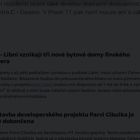
 rezidenti ocení také skvělou dopravní dostupnost,
tra C – Opatov. V Praze 11 pak není nouze ani o zá
 – Libni vznikají tři nové bytové domy finského
pera
 domy s až pěti podlažími vyrostou v pražské Libni, mezi ulicemi Červ
a Kadlece. Situované budou do polouzavřeného bloku ve tvaru písmen
notky v projektu
Koti Libeň
budou mít
dispozice od 1+kk do 5+kk a vý
2
 m
. K většině z nich bude náležet vlastní balkon, terasa nebo předza
do klidného vnitrobloku.
tavba developerského projektu Parvi Cibulka je
ě dokončena
tem Parvi Cibulka od developera YIT zavlála glajcha. Tento rezidenčn
ražských Košířích. Jedná se o přestavbu bývalé továrny Meopta. Celk