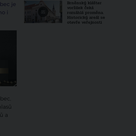
Brněnský klášter
bec je
voršilek čeká
ho i
rozsáhlá proměna.
Historický areál se
otevře veřejnosti
obec,
hlasů
ů a