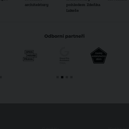
architektury
pohledem Zdeňka
Lukeše
Odborní partneři
O portálu
Hledáte insp