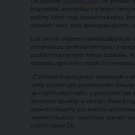
Do soutěže
Architekt obci
lze přihlásit
krajinářské architektury a řešení veřejn
počiny, které mají dopad na kvalitu živo
zároveň i obci, tedy spolupracujícímu
Loni se stal vítězem
českobudějovický a
mnohaletou profesionální práci a podpo
podílel na proměně města Soběslav. Má
dostavbu gotického hradu či přestavbu 
„Z příkladné spolupráce samospráv a a
velký význam pro podněcování diskuse v
se v jejich okolí mění, a přemýšlet, ja
konceptu soutěže si všimla i Rada Evro
expertní skupiny pro kvalitní architekt
stavební kultury“,
vysvětluje význam so
místní rozvoj ČR.