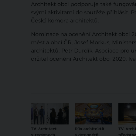
Architekt obci podporuje také fungová
svými aktivitami do soutěže přihlásit.
Česká komora architektů.
Nominace na ocenění Architekt obci 2
měst a obcí ČR, Josef Morkus, Ministers
architektů, Petr Durdík, Asociace pro 
držitel ocenění Architekt obci 2020, Iv
TV Architect
Díla architektů
TV Archi
v regionech
a designérů
představu