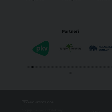
Partneři
Spojujeme svět architektury
O nás