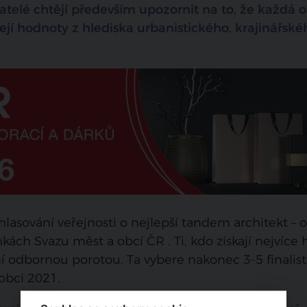
atelé chtějí především upozornit na to, že každá o
ejí hodnoty z hlediska urbanistického, krajinářské
lasování veřejnosti o nejlepší tandem architekt – 
ch Svazu měst a obcí ČR . Ti, kdo získají nejvíce 
odbornou porotou. Ta vybere nakonec 3-5 finalist
 obci 2021.