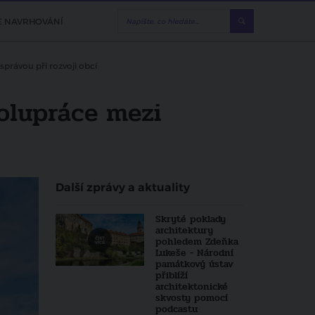
E NAVRHOVÁNÍ
právou při rozvoji obcí
olupráce mezi
Další zprávy a aktuality
Skryté poklady
architektury
pohledem Zdeňka
Lukeše - Národní
památkový ústav
přiblíží
architektonické
skvosty pomocí
podcastu