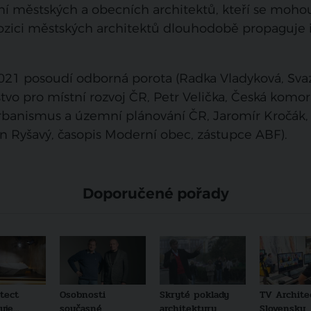
ní městských a obecních architektů, kteří se moho
 Pozici městských architektů dlouhodobě propaguje 
021 posoudí odborná porota (
Radka Vladyková, Sva
tvo pro místní rozvoj ČR, Petr Velička, Česká komo
urbanismus a územní plánování ČR, Jaromír Kročák,
an Ryšavý, časopis Moderní obec, zástupce ABF).
Doporučené pořady
tect
Osobnosti
Skryté poklady
TV Archite
je...
současné
architektury
Slovensku