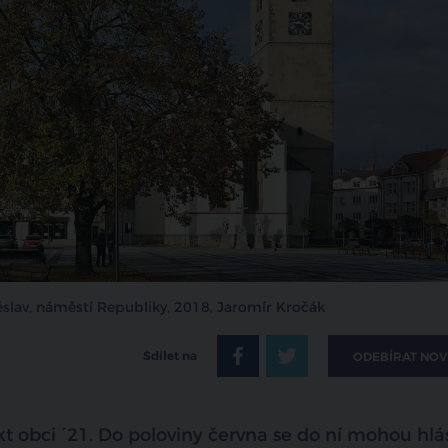
běslav, náměstí Republiky, 2018, Jaromír Kročák
Sdílet na
ODEBÍRAT NOV
kt obci ´21. Do poloviny června se do ní mohou hlás