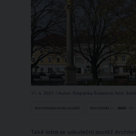
11. 4. 2021 / Autor: Štěpánka Šulanová, foto: So
#architektonická soutěž
#architekt obci
další
#architektura
Také letos se uskuteční soutěž Archite