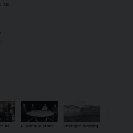
u se
i
z
ra
ct na
U jednoho stolu
Chátrající skvosty
Architekti no
generace