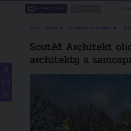
POŘA
Úvod
Kategorie
Architektura a urbanismus
Sout
Soutěž Architekt ob
architekty a samospr