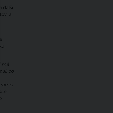
a další
tovi a
e
ku,
í má
 si, co
 rámci
ace
o