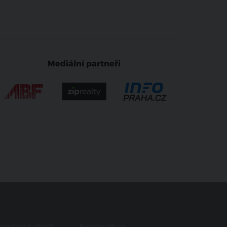
Mediální partneři
iraci pro bydlení?
Sledujte nás na