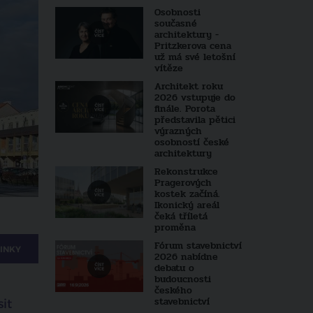
Osobnosti
současné
architektury -
Pritzkerova cena
už má své letošní
vítěze
Architekt roku
2026 vstupuje do
finále. Porota
představila pětici
výrazných
osobností české
architektury
Rekonstrukce
Pragerových
kostek začíná.
Ikonický areál
čeká tříletá
proměna
Fórum stavebnictví
INKY
2026 nabídne
debatu o
budoucnosti
českého
stavebnictví
it