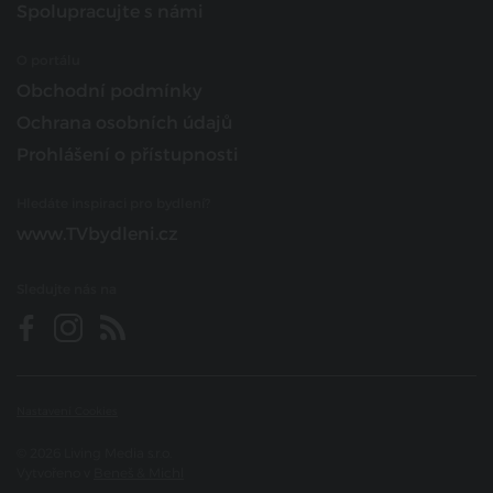
Spolupracujte s námi
O portálu
Obchodní podmínky
Ochrana osobních údajů
Prohlášení o přístupnosti
Hledáte inspiraci pro bydlení?
www.TVbydleni.cz
Sledujte nás na
Nastavení Cookies
© 2026 Living Media s.r.o.
Vytvořeno v
Beneš & Michl