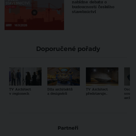
nabídne debatu o
budoucnosti českého
stavebnictví
Doporučené pořady
TV Architect
Díla architektů
TV Architect
Osobno
v regionech
a designérů
představuje...
součas
archit
Partneři