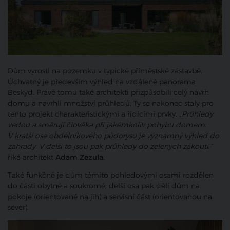
Dům vyrostl na pozemku v typické příměstské zástavbě.
Úchvatný je především výhled na vzdálené panorama
Beskyd. Právě tomu také architekti přizpůsobili celý návrh
domu a navrhli množství průhledů. Ty se nakonec staly pro
tento projekt charakteristickými a řídícími prvky.
„Průhledy
vedou a směrují člověka při jakémkoliv pohybu domem.
V kratší ose obdélníkového půdorysu je významný výhled do
zahrady. V delší to jsou pak průhledy do zelených zákoutí,“
říká architekt
Adam Zezula.
Také funkčně je dům těmito pohledovými osami rozdělen
do části obytné a soukromé, delší osa pak dělí dům na
pokoje (orientované na jih) a servisní část (orientovanou na
sever).