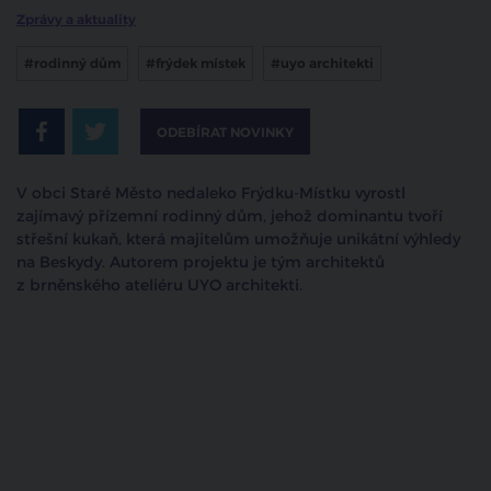
Zprávy a aktuality
#rodinný dům
#frýdek místek
#uyo architekti
ODEBÍRAT NOVINKY
V obci Staré Město nedaleko Frýdku-Místku vyrostl
zajímavý přízemní rodinný dům, jehož dominantu tvoří
střešní kukaň, která majitelům umožňuje unikátní výhledy
na Beskydy. Autorem projektu je tým architektů
z brněnského ateliéru UYO architekti.