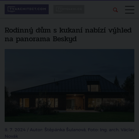
Rodinný dům s kukaní nabízí výhled
na panorama Beskyd
8. 7. 2024 / Autor: Štěpánka Šulanová, Foto: Ing. arch. Václav
Novák