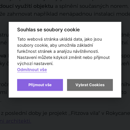
doucí využití objektu
a splnění současných norem, 
ůže zahrnovat například nenápadnou instalaci mod
Souhlas se soubory cookie
strukce historických budov jsou zpravidla nákladně
Tato webová stránka ukládá data, jako jsou
né zdroje financování včetně dotací či sponzorství.
soubory cookie, aby umožnila základní
funkčnost stránek a analýzu návštěvnosti.
va Národního muzea
v Praze. Rozsáhlý projekt spoj
Nastavení můžete kdykoli změnit nebo přijmout
díky čemuž budova znovu září ve své kráse a zároveň
výchozí nastavení.
Odmítnout vše
.
ročná, ale nezbytná pro uchování našeho kulturníh
Přijmout vše
Vybrat Cookies
ými znalostmi a respektem k historii můžeme tyto
.
 poslední doby je projekt ,,Fitzova vila" v Rokycan
ni architekti.