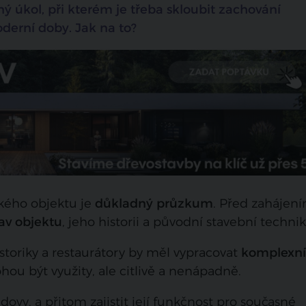
ý úkol, při kterém je třeba skloubit zachování
erní doby. Jak na to?
ckého objektu je
důkladný průzkum
. Před zahájen
tav objektu
, jeho historii a původní stavební technik
storiky a restaurátory by měl vypracovat
komplexní
ou být využity, ale citlivě a nenápadně.
ovy, a přitom zajistit její funkčnost pro současné