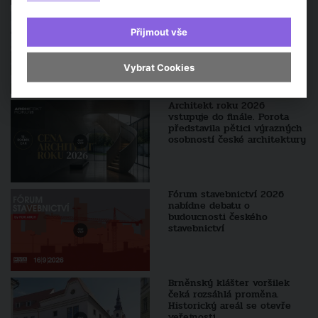
Z více než 100 let staré
budovy bývalé elektrárny v
Přijmout vše
Trutnově vzniklo nové
centrum současného umění
EPO1
Vybrat Cookies
Architekt roku 2026
vstupuje do finále. Porota
představila pětici výrazných
osobností české architektury
Fórum stavebnictví 2026
nabídne debatu o
budoucnosti českého
stavebnictví
Brněnský klášter voršilek
čeká rozsáhlá proměna.
Historický areál se otevře
veřejnosti