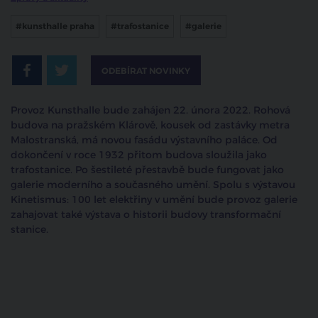
#kunsthalle praha
#trafostanice
#galerie
ODEBÍRAT NOVINKY
Provoz Kunsthalle bude zahájen 22. února 2022. Rohová
budova na pražském Klárově, kousek od zastávky metra
Malostranská, má novou fasádu výstavního paláce. Od
dokončení v roce 1932 přitom budova sloužila jako
trafostanice. Po šestileté přestavbě bude fungovat jako
galerie moderního a současného umění. Spolu s výstavou
Kinetismus: 100 let elektřiny v umění bude provoz galerie
zahajovat také výstava o historii budovy transformační
stanice.