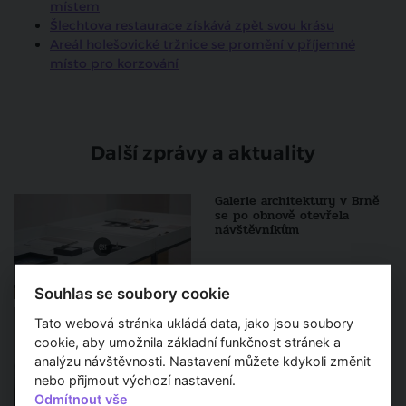
místem
Šlechtova restaurace získává zpět svou krásu
Areál holešovické tržnice se promění v příjemné
místo pro korzování
Další zprávy a aktuality
Galerie architektury v Brně
se po obnově otevřela
návštěvníkům
Souhlas se soubory cookie
Galerie Jaroslava Fragnera na
Tato webová stránka ukládá data, jako jsou soubory
Betlémském náměstí mění
majitele, tím je nově ČVUT
cookie, aby umožnila základní funkčnost stránek a
analýzu návštěvnosti. Nastavení můžete kdykoli změnit
nebo přijmout výchozí nastavení.
Odmítnout vše