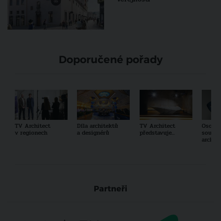
Doporučené pořady
TV Architect
Díla architektů
TV Architect
Osobno
v regionech
a designérů
představuje...
součas
archit
Partneři