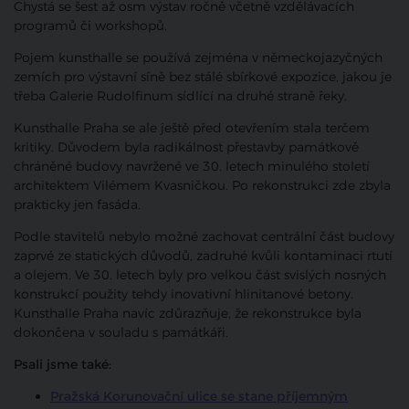
Chystá se šest až osm výstav ročně včetně vzdělávacích
programů či workshopů.
Pojem kunsthalle se používá zejména v německojazyčných
zemích pro výstavní síně bez stálé sbírkové expozice, jakou je
třeba Galerie Rudolfinum sídlící na druhé straně řeky.
Kunsthalle Praha se ale ještě před otevřením stala terčem
kritiky. Důvodem byla radikálnost přestavby památkově
chráněné budovy navržené ve 30. letech minulého století
architektem Vilémem Kvasničkou. Po rekonstrukci zde zbyla
prakticky jen fasáda.
Podle stavitelů nebylo možné zachovat centrální část budovy
zaprvé ze statických důvodů, zadruhé kvůli kontaminaci rtutí
a olejem. Ve 30. letech byly pro velkou část svislých nosných
konstrukcí použity tehdy inovativní hlinitanové betony.
Kunsthalle Praha navíc zdůrazňuje, že rekonstrukce byla
dokončena v souladu s památkáři.
Psali jsme také:
Pražská Korunovační ulice se stane příjemným