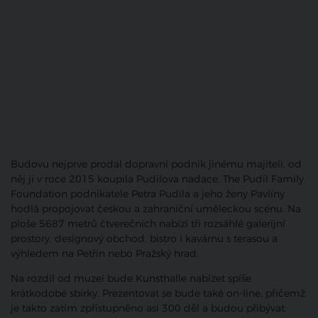
Budovu nejprve prodal dopravní podnik jinému majiteli, od
něj ji v roce 2015 koupila Pudilova nadace. The Pudil Family
Foundation podnikatele Petra Pudila a jeho ženy Pavlíny
hodlá propojovat českou a zahraniční uměleckou scénu. Na
ploše 5687 metrů čtverečních nabízí tři rozsáhlé galerijní
prostory, designový obchod, bistro i kavárnu s terasou a
výhledem na Petřín nebo Pražský hrad.
Na rozdíl od muzeí bude Kunsthalle nabízet spíše
krátkodobé sbírky. Prezentovat se bude také on-line, přičemž
je takto zatím zpřístupněno asi 300 děl a budou přibývat.