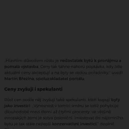
„Hlavním důvodem růstu je
nedostatek bytů k pronájmu a
pomalá výstavba
. Ceny tak táhne nahoru poptávka, kdy lidé
aktuální ceny akceptují a na byty se vedou pořadníky,“ uvedl
Martin Březina, spoluzakladatel portálu
.
Ceny zvyšují i spekulanti
Růst cen podle něj zvyšují také spekulanti, kteří kupují
byty
jako investici
. „Výnosnost v tomto směru se totiž pohybuje
dlouhodobě mezi třemi až čtyřmi procenty. Ve většině
evropských zemí je sotva poloviční. Investovat do nájemního
bytu je tak stále nejlepší
konzervativní investicí
,“ doplnil