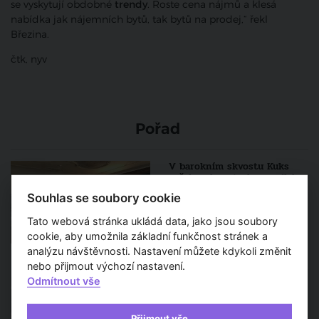
se vyskytují obdobné
trendy
. Roste cena nájmů a klesá
nabídka jak nájemních bytů, tak bytů na prodej,“ řekl
Březina.
čtk, nyv
Pořad
V barokním skvostu Kuks
začala rekonstrukce podlahy
Souhlas se soubory cookie
Tato webová stránka ukládá data, jako jsou soubory
cookie, aby umožnila základní funkčnost stránek a
analýzu návštěvnosti. Nastavení můžete kdykoli změnit
Atrium v čínském
mrakodrapu bude nejvyšší na
nebo přijmout výchozí nastavení.
světě
Odmítnout vše
Přijmout vše