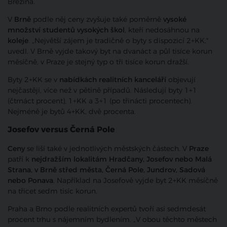
Březina.
V
Brně
podle něj ceny zvyšuje také poměrně
vysoké
množství studentů vysokých škol
, kteří nedosáhnou na
koleje
. „Největší zájem je tradičně o byty s dispozicí 2+KK,"
uvedl. V Brně vyjde takový byt na dvanáct a půl tisíce korun
měsíčně, v Praze je stejný typ o tři tisíce korun dražší.
Byty 2+KK se v
nabídkách realitních kanceláří
objevují
nejčastěji, více než v pětině případů. Následují byty 1+1
(čtrnáct procent), 1+KK a 3+1 (po třinácti procentech).
Nejméně je bytů 4+KK, dvě procenta.
Josefov versus Černá Pole
Ceny
se liší také v jednotlivých městských částech. V
Praze
patří k
nejdražším lokalitám Hradčany, Josefov nebo Malá
Strana, v Brně střed města, Černá Pole, Jundrov, Sadová
nebo Ponava
. Například na Josefově vyjde byt 2+KK měsíčně
na třicet sedm tisíc korun.
Praha a Brno podle realitních expertů tvoří asi sedmdesát
procent trhu s nájemním bydlením. „V obou těchto městech