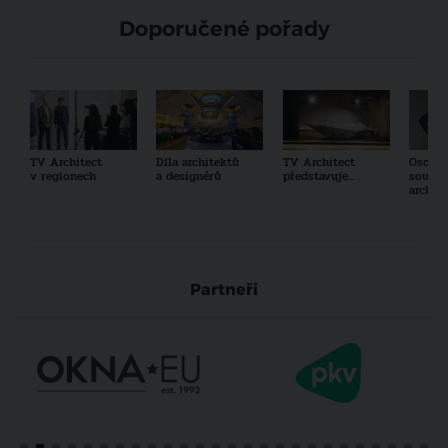
Doporučené pořady
TV Architect
Díla architektů
TV Architect
Osobno
v regionech
a designérů
představuje...
součas
archit
Partneři