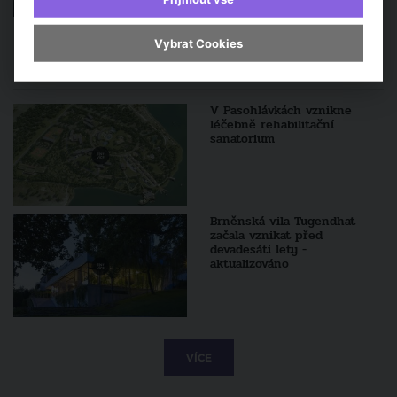
Vybrat Cookies
Sledujte také
V Pasohlávkách vznikne
léčebně rehabilitační
sanatorium
Brněnská vila Tugendhat
začala vznikat před
devadesáti lety -
aktualizováno
VÍCE