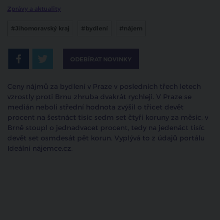
Zprávy a aktuality
#Jihomoravský kraj
#bydlení
#nájem
ODEBÍRAT NOVINKY
Ceny nájmů za bydlení v Praze v posledních třech letech
vzrostly proti Brnu zhruba dvakrát rychleji. V Praze se
medián neboli střední hodnota zvýšil o třicet devět
procent na šestnáct tisíc sedm set čtyři koruny za měsíc, v
Brně stoupl o jednadvacet procent, tedy na jedenáct tisíc
devět set osmdesát pět korun. Vyplývá to z údajů portálu
Ideální nájemce.cz.