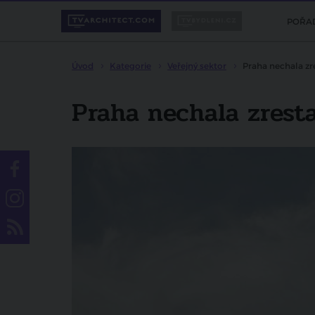
POŘA
Úvod
Kategorie
Veřejný sektor
Praha nechala zr
Praha nechala zrest