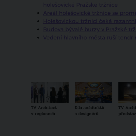
holešovické Pražské tržnice
Areál holešovické tržnice se prom
Holešovickou tržnici čeká razantn
Budova bývalé burzy v Pražské trž
Vedení hlavního města ruší tendr 
TV Architect
Díla architektů
TV Archi
v regionech
a designérů
představu