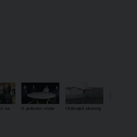
ct na
U jednoho stolu
Chátrající skvosty
Architekti no
generace