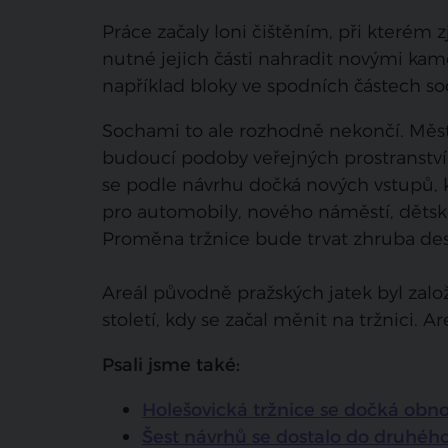
Práce začaly loni čištěním, při kterém z
nutné jejich části nahradit novými kame
například bloky ve spodních částech so
Sochami to ale rozhodně nekončí. Měst
budoucí podoby veřejných prostranství v
se podle návrhu dočká nových vstupů, k
pro automobily, nového náměstí, dětské
Proměna tržnice bude trvat zhruba dese
Areál původně pražských jatek byl zalo
století, kdy se začal měnit na tržnici. 
Psali jsme také:
Holešovická tržnice se dočká obn
Šest návrhů se dostalo do druhéh