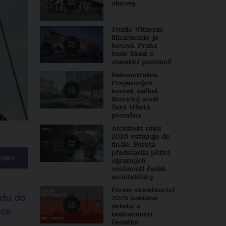
obnovy
Studie Vltavské
filharmonie je
hotová. Praha
bude žádat o
stavební povolení!
Rekonstrukce
Pragerových
kostek začíná.
Ikonický areál
čeká tříletá
proměna
Architekt roku
2026 vstupuje do
finále. Porota
představila pětici
INKY
výrazných
osobností české
architektury
Fórum stavebnictví
odu do
2026 nabídne
debatu o
áce
budoucnosti
českého