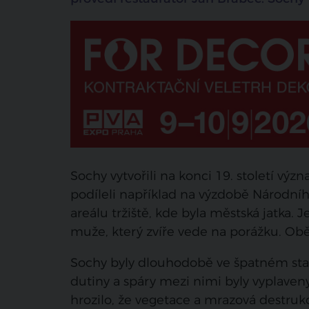
Sochy vytvořili na konci 19. století vý
podíleli například na výzdobě Národní
areálu tržiště, kde byla městská jatka
muže, který zvíře vede na porážku. Ob
Sochy byly dlouhodobě ve špatném stavu
dutiny a spáry mezi nimi byly vyplaven
hrozilo, že vegetace a mrazová destrukc