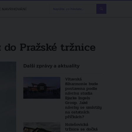
E NAVRHOVÁNÍ
 do Pražské tržnice
Další zprávy a aktuality
Vltavská
filharmonie bude
postavena podle
návrhu studia
Bjarke Ingels
Group. Jaké
návrhy se umístily
na ostatních
příčkách?
Holešovická
tržnice se dočká