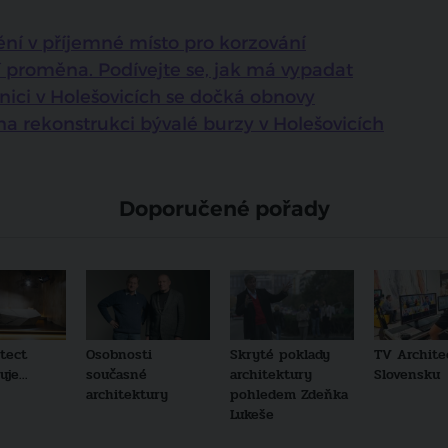
ění v příjemné místo pro korzování
í proměna. Podívejte se, jak má vypadat
nici v Holešovicích se dočká obnovy
na rekonstrukci bývalé burzy v Holešovicích
Doporučené pořady
tect
Osobnosti
Skryté poklady
TV Archite
je...
současné
architektury
Slovensku
architektury
pohledem Zdeňka
Lukeše