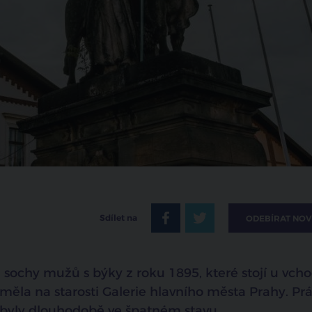
Sdílet na
ODEBÍRAT NOV
 sochy mužů s býky z roku 1895, které stojí u vch
 měla na starosti Galerie hlavního města Prahy. Pr
 byly dlouhodobě ve špatném stavu.