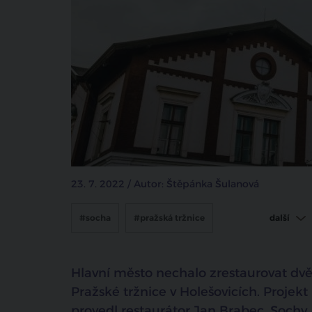
23. 7. 2022 / Autor: Štěpánka Šulanová
#socha
#pražská tržnice
další
#holešovice
Hlavní město nechalo zrestaurovat dvě
Pražské tržnice v Holešovicích. Projekt
provedl restaurátor Jan Brabec. Sochy