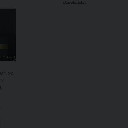
stavebnictví
eří se
kce
á
y