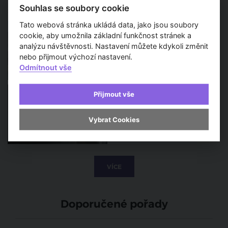
Souhlas se soubory cookie
Rekonstrukce Pragerových
Tato webová stránka ukládá data, jako jsou soubory
kostek začíná. Ikonický areál
cookie, aby umožnila základní funkčnost stránek a
čeká tříletá proměna
analýzu návštěvnosti. Nastavení můžete kdykoli změnit
nebo přijmout výchozí nastavení.
Odmítnout vše
Architekt roku 2026
Přijmout vše
vstupuje do finále. Porota
představila pětici výrazných
osobností české architektury
Vybrat Cookies
VÍCE
Doporučené pořady