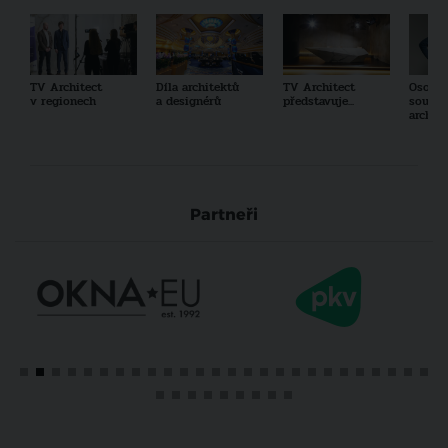
TV Architect
Díla architektů
TV Architect
Osobno
v regionech
a designérů
představuje...
součas
archit
Partneři