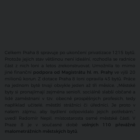
Celkem Praha 8 spravuje po ukončení privatizace 1215 bytů.
Protože jejich stav většinou není ideální, rozhodla se radnice
část z nich loni a letos zrekonstruovat. Umožnila to mimo
jiné finanční
podpora od Magistrátu hl. m. Prahy
ve výši 20
milionů korun. Z dotace Praha 8 loni opravila 43 bytů. Práce
na jednom bytě trvají obvykle jeden až tři měsíce. „Městské
byty si pronajímají zejména senioři, sociálně slabší občané a
lidé zaměstnaní v tzv. obecně prospěšných profesích, tedy
například učitelé, městští strážníci či úředníci. Je proto v
našem zájmu, aby bydlení odpovídalo jejich potřebám,“
uvedl Radomír Nepil, místostarosta osmé městské části. V
Praze 8 je v současné době
volných 110 převážně
malometrážních městských bytů
.