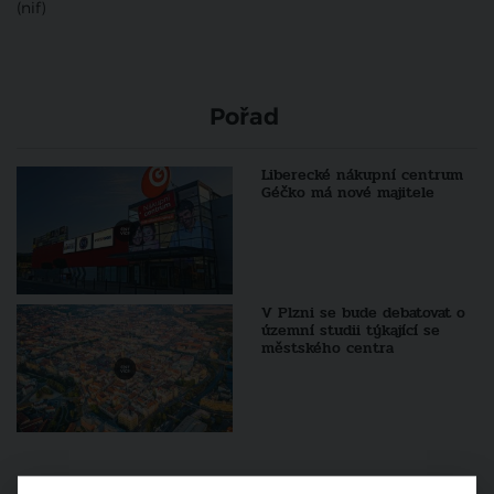
(nif)
Pořad
Liberecké nákupní centrum
Géčko má nové majitele
V Plzni se bude debatovat o
územní studii týkající se
městského centra
Sledujte také