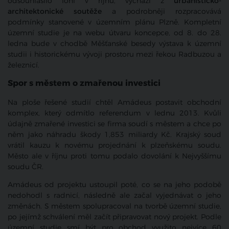
odsouhlasilo loni v říjnu, vychází z
urbanisticko-
architektonické soutěže
a podrobněji rozpracovává
podmínky stanovené v územním plánu Plzně. Kompletní
územní studie je na webu útvaru koncepce, od 8. do 28.
ledna bude v chodbě Měšťanské besedy výstava k územní
studii i historickému vývoji prostoru mezi řekou Radbuzou a
železnicí.
Spor s městem o zmařenou investici
Na ploše řešené studií chtěl Amádeus postavit obchodní
komplex, který odmítlo referendum v lednu 2013. Kvůli
údajně zmařené investici se firma soudí s městem a chce po
něm jako náhradu škody 1,853 miliardy Kč. Krajský soud
vrátil kauzu k novému projednání k plzeňskému soudu.
Město ale v říjnu proti tomu podalo dovolání k Nejvyššímu
soudu ČR.
Amádeus od projektu ustoupil poté, co se na jeho podobě
nedohodl s radnicí, následně ale začal vyjednávat o jeho
změnách. S městem spolupracoval na tvorbě územní studie,
po jejímž schválení měl začít připravovat nový projekt. Podle
územní studie smí být pro obchod využito nejvíce 60