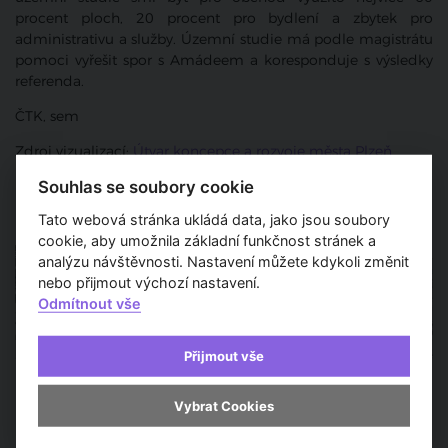
procent ploch, 20 procent pro bydlení a zbytek pro
administrativu a služby. Územní studie má podle magistrátu
pomoci vyřešit spor s Amádeem a koresponduje s výsledky
referenda.
ČTK, sem
Zdroj vizualizací:
Útvar koncepce a rozvoje města Plzeň
Souhlas se soubory cookie
Tato webová stránka ukládá data, jako jsou soubory
cookie, aby umožnila základní funkčnost stránek a
analýzu návštěvnosti. Nastavení můžete kdykoli změnit
nebo přijmout výchozí nastavení.
Odmítnout vše
Přijmout vše
Vybrat Cookies
Pořad