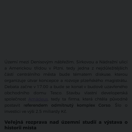
Území mezi Denisovým nábřežím, Sirkovou a Nádražní ulicí
a Americkou třídou v Plzni, tedy jedna z nejdůležitějších
částí centrálního města bude tématem diskuse, kterou
organizuje útvar koncepce a rozvoje plzeňského magistrátu.
Debata začne v 17.00 a bude se konat v budově uzavřeného
obchodního domu Tesco. Stavbu vlastní developerská
společnost
Amádeus
, tedy ta firma, která chtěla původně
postavit r
eferendem odmítnutý komplex Corso
. Šlo o
investici ve výši 2,5 miliardy Kč.
Veřejná rozprava nad územní studií a výstava o
historii místa