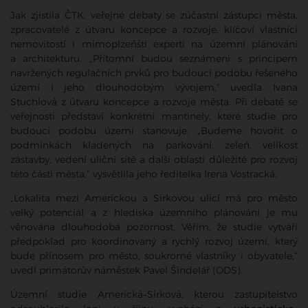
Jak zjistila ČTK, veřejné debaty se zúčastní zástupci města,
zpracovatelé z útvaru koncepce a rozvoje, klíčoví vlastníci
nemovitostí i mimoplzeňští experti na územní plánování
a architekturu. „Přítomní budou seznámeni s principem
navržených regulačních prvků pro budoucí podobu řešeného
území i jeho dlouhodobým vývojem,“ uvedla Ivana
Stuchlová z útvaru koncepce a rozvoje města. Při debatě se
veřejnosti představí konkrétní mantinely, které studie pro
budoucí podobu území stanovuje. „Budeme hovořit o
podmínkách kladených na parkování, zeleň, velikost
zástavby, vedení uliční sítě a další oblasti důležité pro rozvoj
této části města,“ vysvětlila jeho ředitelka Irena Vostracká.
„Lokalita mezi Americkou a Sirkovou ulicí má pro město
velký potenciál a z hlediska územního plánování je mu
věnována dlouhodobá pozornost. Věřím, že studie vytváří
předpoklad pro koordinovaný a rychlý rozvoj území, který
bude přínosem pro město, soukromé vlastníky i obyvatele,“
uvedl primátorův náměstek Pavel Šindelář (ODS).
Územní studie Americká–Sirková, kterou zastupitelstvo