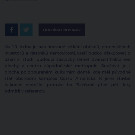
ODEBÍRAT NOVINKY
Na 10. ledna je naplánované setkání občanů, potenciálních
investorů a vlastníků nemovitostí, kteří budou diskutovat o
územní studii budoucí zástavby téměř dvanáctihektarové
plochy v centru západočeské metropole. Součástí je i
plocha po zbouraném kulturním domě, kde měl původně
stát obchodní komplex Corso Americká. K jeho stavbě
nakonec nedošlo, protože ho Plzeňané před pěti lety
odmítli v referendu.