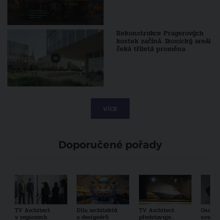
Rekonstrukce Pragerových
kostek začíná. Ikonický areál
čeká tříletá proměna
VÍCE
Doporučené pořady
TV Architect
Díla architektů
TV Architect
Osobno
v regionech
a designérů
představuje...
součas