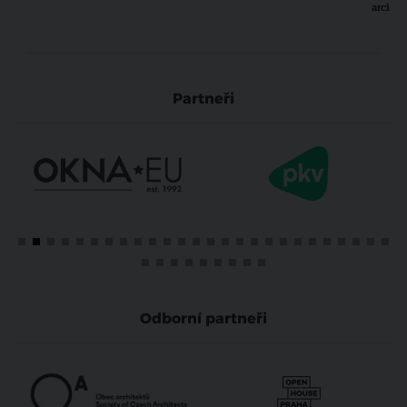
archit
Partneři
Odborní partneři